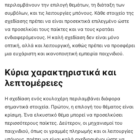
περιλαμβάνουν την επιλογή θεμάτων, τη διάταξη των
συμβόλων, και τις λειτουργίες μπόνους. Κάθε στοιχείο της
σχεδίασης πρέπει να είναι προσεκτικά επιλεγμένο ώστε
να προσελκύει τους παίκτες και να τους κρατάει
ενδιαφερόμενους. Η καλή σχεδίαση δεν είναι μόνο
οπτική, αλλά και λειτουργική, καθώς πρέπει να προσφέρει
μια ευχάριστη και ικανοποιητική εμπειρία παιχνιδιού.
Κύρια χαρακτηριστικά και
λεπτομέρειες
Η σχεδίαση ενός κουλοχέρη περιλαμβάνει διάφορα
σημαντικά στοιχεία. Πρώτον, η επιλογή του θέματος είναι
κρίσιμη. Ένα ελκυστικό θέμα μπορεί να προσελκύσει
περισσότερους παίκτες. Δεύτερον, οι μηχανισμοί του
παιχνιδιού, όπως οι γραμμές πληρωμής και οι λειτουργίες
μπόνους, πρέπει να είναι καλά σχεδιασμένοι ώστε να