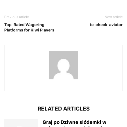
Previous article
Next article
Top-Rated Wagering
tc-check-aviator
Platforms for Kiwi Players
RELATED ARTICLES
Graj po Dziwne siódemki w