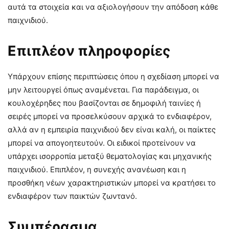
αυτά τα στοιχεία και να αξιολογήσουν την απόδοση κάθε
παιχνιδιού.
Επιπλέον πληροφορίες
Υπάρχουν επίσης περιπτώσεις όπου η σχεδίαση μπορεί να
μην λειτουργεί όπως αναμένεται. Για παράδειγμα, οι
κουλοχέρηδες που βασίζονται σε δημοφιλή ταινίες ή
σειρές μπορεί να προσελκύσουν αρχικά το ενδιαφέρον,
αλλά αν η εμπειρία παιχνιδιού δεν είναι καλή, οι παίκτες
μπορεί να απογοητευτούν. Οι ειδικοί προτείνουν να
υπάρχει ισορροπία μεταξύ θεματολογίας και μηχανικής
παιχνιδιού. Επιπλέον, η συνεχής ανανέωση και η
προσθήκη νέων χαρακτηριστικών μπορεί να κρατήσει το
ενδιαφέρον των παικτών ζωντανό.
Συμπέρασμα