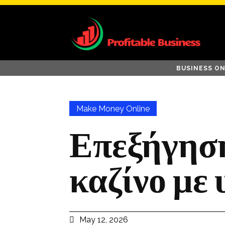
BUSINESS ON
Make Money Online
Επεξήγηση
καζίνο με
May 12, 2026