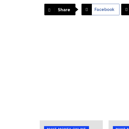
Facebook
Share