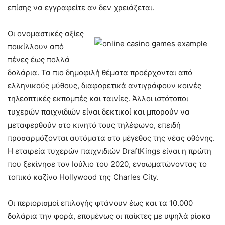
επίσης να εγγραφείτε αν δεν χρειάζεται.
Οι ονομαστικές αξίες
ποικίλλουν από
πένες έως πολλά
δολάρια. Τα πιο δημοφιλή θέματα προέρχονται από
ελληνικούς μύθους, διαφορετικά αντιγράφουν κοινές
τηλεοπτικές εκπομπές και ταινίες. Άλλοι ιστότοποι
τυχερών παιχνιδιών είναι δεκτικοί και μπορούν να
μεταφερθούν στο κινητό τους τηλέφωνο, επειδή
προσαρμόζονται αυτόματα στο μέγεθος της νέας οθόνης.
Η εταιρεία τυχερών παιχνιδιών DraftKings είναι η πρώτη
που ξεκίνησε τον Ιούλιο του 2020, ενσωματώνοντας το
τοπικό καζίνο Hollywood της Charles City.
Οι περιορισμοί επιλογής φτάνουν έως και τα 10.000
δολάρια την φορά, επομένως οι παίκτες με υψηλά ρίσκα