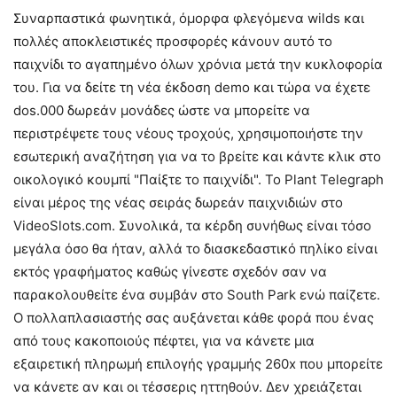
Συναρπαστικά φωνητικά, όμορφα φλεγόμενα wilds και
πολλές αποκλειστικές προσφορές κάνουν αυτό το
παιχνίδι το αγαπημένο όλων χρόνια μετά την κυκλοφορία
του. Για να δείτε τη νέα έκδοση demo και τώρα να έχετε
dos.000 δωρεάν μονάδες ώστε να μπορείτε να
περιστρέψετε τους νέους τροχούς, χρησιμοποιήστε την
εσωτερική αναζήτηση για να το βρείτε και κάντε κλικ στο
οικολογικό κουμπί "Παίξτε το παιχνίδι". Το Plant Telegraph
είναι μέρος της νέας σειράς δωρεάν παιχνιδιών στο
VideoSlots.com. Συνολικά, τα κέρδη συνήθως είναι τόσο
μεγάλα όσο θα ήταν, αλλά το διασκεδαστικό πηλίκο είναι
εκτός γραφήματος καθώς γίνεστε σχεδόν σαν να
παρακολουθείτε ένα συμβάν στο South Park ενώ παίζετε.
Ο πολλαπλασιαστής σας αυξάνεται κάθε φορά που ένας
από τους κακοποιούς πέφτει, για να κάνετε μια
εξαιρετική πληρωμή επιλογής γραμμής 260x που μπορείτε
να κάνετε αν και οι τέσσερις ηττηθούν. Δεν χρειάζεται