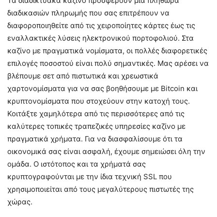
Τα διαδικτυακά καζίνο προσφέρουν μια πληθώρα
διαδικασιών πληρωμής που σας επιτρέπουν να
διαφοροποιηθείτε από τις χειροποίητες κάρτες έως τις
εναλλακτικές λύσεις ηλεκτρονικού πορτοφολιού. Στα
καζίνο με πραγματικά νομίσματα, οι πολλές διαφορετικές
επιλογές ποσοστού είναι πολύ σημαντικές. Μας αρέσει να
βλέπουμε σετ από πιστωτικά και χρεωστικά
χαρτονομίσματα για να σας βοηθήσουμε με Bitcoin και
κρυπτονομίσματα που στοχεύουν στην κατοχή τους.
Κοιτάξτε χαμηλότερα από τις περισσότερες από τις
καλύτερες τοπικές τραπεζικές υπηρεσίες καζίνο με
πραγματικά χρήματα. Για να διασφαλίσουμε ότι τα
οικονομικά σας είναι ασφαλή, έχουμε σημειώσει όλη την
ομάδα. Ο ιστότοπος και τα χρήματά σας
κρυπτογραφούνται με την ίδια τεχνική SSL που
χρησιμοποιείται από τους μεγαλύτερους πιστωτές της
χώρας.