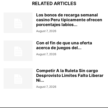
RELATED ARTICLES
Los bonos de recarga semanal
casino Peru tipicamente ofrecen
porcentajes labios...
August 7, 2026
Con el fin de que una oferta
acerca de juegos del...
August 7, 2026
Competir A la Ruleta Sin cargo
Desprovisto Limites Falto Liberar
Ni...
August 7, 2026