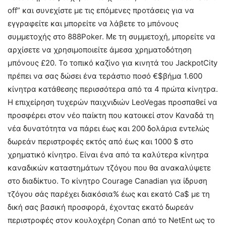
off” και συνεχίστε με τις επόμενες προτάσεις για να
εγγραφείτε και μπορείτε να λάβετε το μπόνους
συμμετοχής στο 888Poker. Με τη συμμετοχή, μπορείτε να
αρχίσετε να χρησιμοποιείτε άμεσα χρηματοδότηση
μπόνους £20. Το τοπικό καζίνο για κινητά του JackpotCity
πρέπει να σας δώσει ένα τεράστιο ποσό €$βήμα 1.600
κίνητρα κατάθεσης περισσότερα από τα 4 πρώτα κίνητρα.
Η επιχείρηση τυχερών παιχνιδιών LeoVegas προσπαθεί να
προσφέρει στον νέο παίκτη που κατοικεί στον Καναδά τη
νέα δυνατότητα να πάρει έως και 200 ​​δολάρια εντελώς
δωρεάν περιστροφές εκτός από έως και 1000 $ στο
χρηματικό κίνητρο. Είναι ένα από τα καλύτερα κίνητρα
καναδικών καταστημάτων τζόγου που θα ανακαλύψετε
στο διαδίκτυο. Το κίνητρο Courage Canadian για ίδρυση
τζόγου σάς παρέχει διακόσια% έως και εκατό Ca$ με τη
δική σας βασική προσφορά, έχοντας εκατό δωρεάν
περιστροφές στον κουλοχέρη Conan από το NetEnt ως το