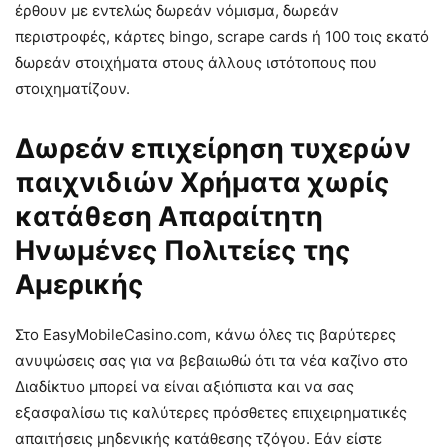
έρθουν με εντελώς δωρεάν νόμισμα, δωρεάν
περιστροφές, κάρτες bingo, scrape cards ή 100 τοις εκατό
δωρεάν στοιχήματα στους άλλους ιστότοπους που
στοιχηματίζουν.
Δωρεάν επιχείρηση τυχερών
παιχνιδιών Χρήματα χωρίς
κατάθεση Απαραίτητη
Ηνωμένες Πολιτείες της
Αμερικής
Στο EasyMobileCasino.com, κάνω όλες τις βαρύτερες
ανυψώσεις σας για να βεβαιωθώ ότι τα νέα καζίνο στο
Διαδίκτυο μπορεί να είναι αξιόπιστα και να σας
εξασφαλίσω τις καλύτερες πρόσθετες επιχειρηματικές
απαιτήσεις μηδενικής κατάθεσης τζόγου. Εάν είστε