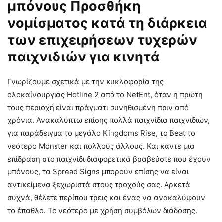
μπόνους Προσθήκη
νομίσματος κατά τη διάρκεια
των επιχειρήσεων τυχερών
παιχνιδιών για κινητά
Γνωρίζουμε σχετικά με την κυκλοφορία της
ολοκαίνουργιας Hotline 2 από το NetEnt, όταν η πρώτη
τους περιοχή είναι πράγματι συνηθισμένη πριν από
χρόνια. Ανακαλύπτω επίσης πολλά παιχνίδια παιχνιδιών,
για παράδειγμα το μεγάλο Kingdoms Rise, το Beat το
νεότερο Monster και πολλούς άλλους. Και κάντε μια
επίδραση στο παιχνίδι διαφορετικά βραβεύστε που έχουν
μπόνους, τα Spread Signs μπορούν επίσης να είναι
αντικείμενα ξεχωριστά στους τροχούς σας. Αρκετά
συχνά, θέλετε περίπου τρεις και ένας να ανακαλύψουν
το έπαθλο. Το νεότερο με χρήση συμβόλων διάδοσης.