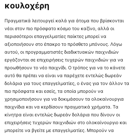
κουλοχέρη
Πραγματικά λειτουργεί καλά για άτομα που βρίσκονται
νέοι στον πιο πρόσφατο κόσμο του καζίνο, αλλά οι
περισσότεροι επαγγελματίες παίκτες μπορεί να
αξιοποιήσουν στο έπακρο το πρόσθετο μπόνους. Λόγω
αυτού, οι προγραμματιστές διαδικτυακών παιχνιδιών
εργάζονται σε επιχειρήσεις τυχερών παιχνιδιών για να
προωθήσουν το νέο παιχνίδι. Ο τρόπος για να το κάνετε
αυτό θα πρέπει να είναι να παρέχετε εντελώς δωρεάν
δολάρια για τους επαγγελματίες, ο ένας για τον άλλον τα
πιο πρόσφατα και εσείς, τα οποία μπορούν να
χρησιμοποιήσουν για να δοκιμάσουν τα ολοκαίνουργια
παιχνίδια και να κερδίσουν πραγματικά χρήματα. Τα
κίνητρα είναι εντελώς δωρεάν δολάρια που δίνουν οι
επιχειρήσεις τυχερών παιχνιδιών στο ολοκαίνουργιο και
μπορείτε να βγείτε με επαγγελματίες. Μπορούν να