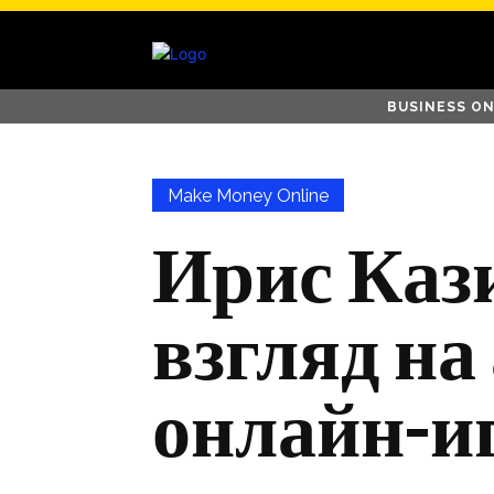
BUSINESS ON
Make Money Online
Ирис Каз
взгляд на
онлайн-и