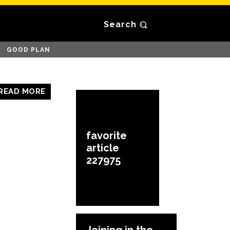
Search
GOOD PLAN
READ MORE
favorite
article
227975