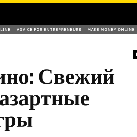
LINE
ADVICE FOR ENTREPRENEURS
MAKE MONEY ONLINE
ино: Свежий
 азартные
гры