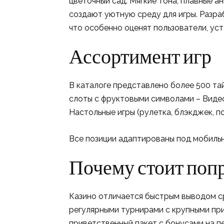
цветочный сад. Мягкие тона, плавные 
создают уютную среду для игры. Разра
что особенно оценят пользователи, ус
Ассортимент игр
В каталоге представлено более 500 та
слоты с фруктовыми символами – Виде
Настольные игры (рулетка, блэкджек, п
Все позиции адаптированы под мобильн
Почему стоит поп
Казино отличается быстрым выводом ср
регулярными турнирами с крупными пр
приветственный пакет с бонусами на п