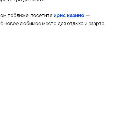
том поближе, посетите
ирис казино
—
оё новое любимое место для отдыха и азарта.
Twitter
Pinterest
WhatsApp