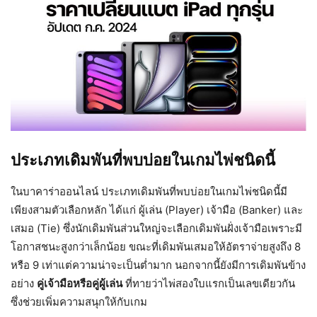
ประเภทเดิมพันที่พบบ่อยในเกมไพ่ชนิดนี้
ในบาคาร่าออนไลน์ ประเภทเดิมพันที่พบบ่อยในเกมไพ่ชนิดนี้มี
เพียงสามตัวเลือกหลัก ได้แก่ ผู้เล่น (Player) เจ้ามือ (Banker) และ
เสมอ (Tie) ซึ่งนักเดิมพันส่วนใหญ่จะเลือกเดิมพันฝั่งเจ้ามือเพราะมี
โอกาสชนะสูงกว่าเล็กน้อย ขณะที่เดิมพันเสมอให้อัตราจ่ายสูงถึง 8
หรือ 9 เท่าแต่ความน่าจะเป็นต่ำมาก นอกจากนี้ยังมีการเดิมพันข้าง
อย่าง
คู่เจ้ามือหรือคู่ผู้เล่น
ที่ทายว่าไพ่สองใบแรกเป็นเลขเดียวกัน
ซึ่งช่วยเพิ่มความสนุกให้กับเกม