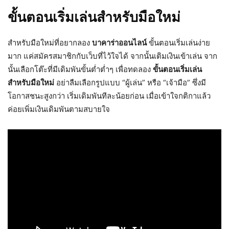
ขั้นตอนเริ่มเล่นสำหรับมือใหม่
สำหรับมือใหม่ที่อยากลอง
บาคาร่าออนไลน์
ขั้นตอนเริ่มเล่นง่าย
มาก แค่สมัครสมาชิกกับเว็บที่ไว้ใจได้ จากนั้นเติมเงินเข้าเล่น จาก
นั้นเลือกโต๊ะที่มีเดิมพันขั้นต่ำต่ำๆ เพื่อทดลอง
ขั้นตอนเริ่มเล่น
สำหรับมือใหม่
อย่าลืมเลือกรูปแบบ “ผู้เล่น” หรือ “เจ้ามือ” ซึ่งมี
โอกาสชนะสูงกว่า เริ่มเดิมพันทีละน้อยก่อน เมื่อเข้าใจกติกาแล้ว
ค่อยเพิ่มเงินเดิมพันตามสบายใจ