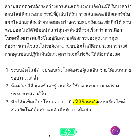
ความแตกต่างหลักระหว่างการเล่นสดกับระบบอัตโนมัติในบาคาร่า
ออนไลน์คือประสบการณ์ที่ผู้เล่นได้รับ การเล่นสดจะมีดีลเลอร์จริง
แจกไพ่ผ่านกล้องถ่ายทอดสด สร้างความสมจริงและเชื่อถือได้ ส่วน
ระบบอัตโนมัติใช้ซอฟต์แวร์สุ่มผลลัพธ์ที่รวดเร็วกว่า
การเลือก
โหมดที่เหมาะสม
จึงขึ้นอยู่กับความต้องการของคุณ หากคุณ
ต้องการเล่นไวและไม่รอจังหวะ ระบบอัตโนมัติเหมาะสมกว่า แต่
หากคุณชอบปฏิสัมพันธ์และดูการแจกไพ่จริง ให้เลือกห้องสด
ระบบอัตโนมัติ: จบรอบเร็ว ไม่ต้องรอผู้เล่นอื่น ช่วยให้เล่นหลาย
รอบในเวลาสั้น
ห้องสด: มีดีลเลอร์และผู้เล่นจริง ใช้เวลานานกว่าแต่สร้าง
บรรยากาศคาสิโน
ฟังก์ชันเพิ่มเติม: โหมดสดอาจมี
สถิติย้อนหลัง
แบบเรียลไทม์
ส่วนอัตโนมัติแสดงผลทันทีหลังวางเดิมพัน