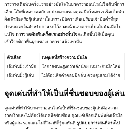
การวางเดิมพันครั้งแรกอย่างมั่นใจในบาคาร่าออนไลน์เริ่มต้นที่การ
เลือกโต๊ะที่เหมาะสมกับงบประมาณของคุณ มือใหม่ควรเริ่มเดิมพัน
ฝั่งเจ้ามือหรือผู้เล่นเท่านั้นเพราะมีอัตราเสียเปรียบเจ้ามือต่ำที่สุด
กำหนดวงเงินสำหรับตาแรกไว้ล่วงหน้าและอย่าเพิ่มเดิมพันเมื่อไม่
แน่ใจ
การวางเดิมพันครั้งแรกอย่างมั่นใจ
จะเกิดขึ้นได้เมื่อคุณ
เข้าใจกติกาพื้นฐานของบาคาร่าแล้วเท่านั้น
ตัวเลือก
เหตุผลที่สร้างความมั่นใจ
เดิมพันฝั่งเจ้ามือ
โอกาสชนะสูงกว่าเล็กน้อย เหมาะกับมือใหม่
เดิมพันฝั่งผู้เล่น
ไม่ต้องเสียค่าคอมมิชชั่น ควบคุมเกมได้ง่าย
จุดเด่นที่ทำให้เป็นที่ชื่นชอบของผู้เล่น
จุดเด่นที่ทำให้บาคาร่าออนไลน์เป็นที่ชื่นชอบของผู้เล่นคือความ
รวดเร็วและไม่ต้องใช้เทคนิคซับซ้อน คุณแค่เลือกเดิมพันฝั่งเจ้ามือ
หรือผู้เล่น รอผลแค่ไม่กี่วินาทีก็รู้ผลทันที
รูปแบบการเล่นที่ตรงไป