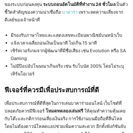
ของระบบก่อนลงทุน
ระบบถอนอัตโนมัติที่ทำงาน 24 ชั่วโมง
เป็นตัว
ชี้วัดสำคัญของความน่าเชื่อถือ
บาคาร่า
เพราะลดความเสี่ยงจาก
ดีเลย์ของเจ้าหน้าที่
มีรองรับภาษาไทยและแสดงเลขทะเบียนพาณิชย์บนหน้าเว็บ
แจ้งเวลาเฉลี่ยถอนเงินเป็นนาที ไม่เกิน 15 นาที
เซิร์ฟเวอร์เกมจากผู้พัฒนาที่มีชื่อเสียง เช่น Evolution หรือ SA
Gaming
ไม่มีป๊อปอัปโฆษณาเกินจริง เช่น รับโบนัส 300% โดยไม่ระบุ
เทิร์นโอเวอร์
ฟีเจอร์ที่ควรมีเพื่อประสบการณ์ที่ดี
เพื่อประสบการณ์ที่ดีที่สุดในการเล่นบาคาร่าออนไลน์ เว็บไซต์ที่
ปลอดภัยควรมีฟีเจอร์
โหมดทดลองเล่นฟรี
ให้คุณทำความคุ้นเคย
กับโต๊ะและกติกาก่อนเสี่ยงเงินจริง การใช้งานบนมือถือที่ลื่นไหล
โดยไม่ต้องดาวน์โหลดแอปช่วยเพิ่มความสะดวก อีกทั้งฟังก์ชันจับ