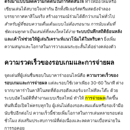
ตรงมาแบบนี้ลดความกดดันในการตัดสินใจ
ทำให้มือใหม่หรือ
เซียนเล่นได้สบายใจเท่ากัน อีกทั้งฟีเจอร์สตรีมสดยังจำลอง
บรรยากาศคาสิโนจริง สร้างอารมณ์ร่วมได้ดีกว่าเกมไพ่ทั่วไป
สำหรับผู้ที่ชอบความตื่นเต้นแบบไม่ต้องรอนาน การนับแต้มที่
ชัดเจนทุกตาเป็นเสน่ห์ที่หลงใหลได้ง่าย
ระบบบันทึกสถิติย้อนหลัง
และเค้าไพ่ช่วยให้ผู้เล่นวิเคราะห์แนวโน้มได้ในพริบตา
ยิ่งเพิ่ม
ความสนุกและโอกาสในการวางแผนระยะสั้นได้อย่างคล่องตัว
ความรวดเร็วของรอบเกมและการจ่ายผล
จุดเด่นที่ผู้เล่นชื่นชอบในบาคาร่าออนไลน์คือ
ความรวดเร็วของ
รอบเกมและการจ่ายผล
แต่ละรอบใช้เวลาเพียง 30-60 วินาที ต่าง
จากบาคาร่าในคาสิโนสดที่ต้องรอดีลเลอร์แจกไพ่ทีละโต๊ะ ด้วย
ระบบอัตโนมัติที่ทำงานแบบเรียลไทม์ ทำให้
การจ่ายผล
เกิดขึ้น
ทันทีเมื่อเปิดไพ่ครบทุกใบ ผู้เล่นไม่ต้องรอสะสมแต้มหรือรอเจ้ามือ
นับชิปอีกต่อไป ความเร็วนี้ช่วยเพิ่มโอกาสในการเล่นหลายรอบต่อ
ชั่วโมง ส่งเสริมประสบการณ์ที่ต่อเนื่องและลดความเบื่อหน่ายใน
การรอคอย