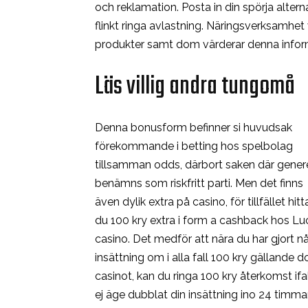
och reklamation. Posta in din spörja alter
flinkt ringa avlastning. Näringsverksamhet v
produkter samt dom värderar denna informa
Läs villig andra tungomå
Denna bonusform befinner si huvudsak
förekommande i betting hos spelbolag
tillsamman odds, därbort saken där genere
benämns som riskfritt parti. Men det finns
även dylik extra på casino, för tillfället hitt
du 100 kry extra i form a cashback hos Lu
casino. Det medför att nära du har gjort n
insättning om i alla fall 100 kry gällande 
casinot, kan du ringa 100 kry återkomst ifal
ej äge dubblat din insättning ino 24 timmar