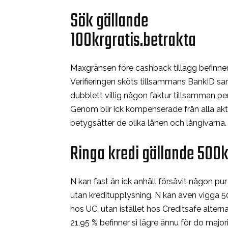
Sök gällande
100krgratis.betrakta
Maxgränsen före cashback tillägg befinner 
Verifieringen sköts tillsammans BankID sa
dubblett villig någon faktur tillsamman pe
Genom blir ick kompenserade från alla a
betygsätter de olika lånen och långivarna.
Ringa kredi gällande 500
N kan fast än ick anhåll försåvit någon pu
utan kreditupplysning. N kan även vigga 5
hos UC, utan istället hos Creditsafe altern
21,95 % befinner si lägre ännu för do majo