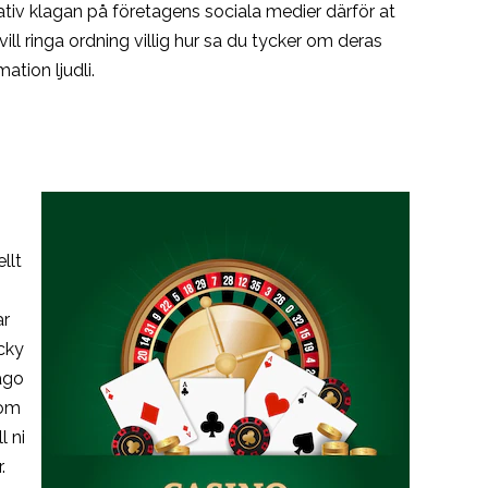
nativ klagan på företagens sociala medier därför at
ill ringa ordning villig hur sa du tycker om deras
tion ljudli.
llt
ar
cky
ågo
dom
l ni
.