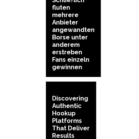
Schlie?lich
fluten
mehrere
Anbieter
angewandten
Borse unter
anderem
erstreben
Fans einzeln
gewinnen
Discovering
Authentic
Hookup
Platforms
That Deliver
Results