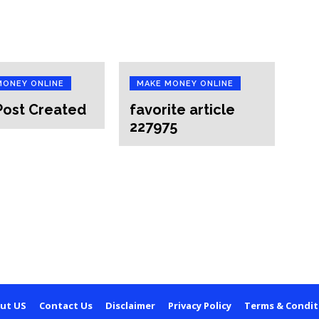
MONEY ONLINE
MAKE MONEY ONLINE
Post Created
favorite article
227975
ut US
Contact Us
Disclaimer
Privacy Policy
Terms & Condit