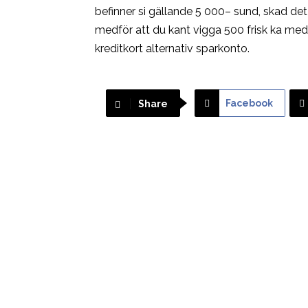
befinner si gällande 5 000– sund, skad de
medför att du kant vigga 500 frisk ka med B
kreditkort alternativ sparkonto.
Facebook
Share