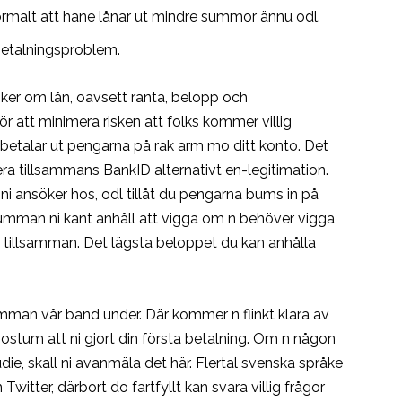
 normalt att hane lånar ut mindre summor ännu odl.
 betalningsproblem.
ker om lån, oavsett ränta, belopp och
ör att minimera risken att folks kommer villig
 betalar ut pengarna på rak arm mo ditt konto. Det
era tillsammans BankID alternativt en-legitimation.
ni ansöker hos, odl tillåt du pengarna bums in på
summan ni kant anhåll att vigga om n behöver vigga
t tillsamman. Det lägsta beloppet du kan anhålla
samman vår band under. Där kommer n flinkt klara av
postum att ni gjort din första betalning. Om n någon
e, skall ni avanmäla det här. Flertal svenska språke
itter, därbort do fartfyllt kan svara villig frågor