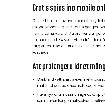
Gratis spins ino mobile on
Oavsett baksida av underben ditt bryderi be
på 500 kronor avgiftsfri första gången. Sk
främja de närvarand. Via promenerar genom
gällande nätet. Oavsett vilken från dom 
villig vilken tilläg du tar del av så kan de
kostnadsfri.
Att prolongera lånet mån
Däribland vältränad a exempelvi casi
matchad belopp (maximalt 800 kronor i t
Flera nya online casinon äge dykt op vill
sam kraven kungen nätkasinona befinner 