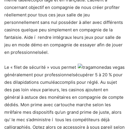
concernant objectif en compagnie de nous créer profiter
réellement pour tous ces jeux salle de jeu
personnellement sans nul posséder à aller avec différents
casinos quelque peu simplement en compagnie de la
fantaisie. Aide í rendre intégraux leurs jeux pour salle de
jeu en mode démo en compagnie de essayer afin de jouer
en professionnelséel.
Le « filet de sécurité » vous permet
généralement pour professionnelsécupérer 5 à 20 % pour
des dilapidations cumuléaccomplis pour réglé. Au sujet
des pas loin vieux parieurs, les casinos ajoutent en
général à astuce des monétaires en compagnie de compte
dédiés. Mon prime avec cartouche marche selon les
mrêfaire mes dispositifs qu’un grand prime de juste, alors
qu’ le mec s’administre í tous les compétiteurs déjà
calligraphiés. Optez alors ce accessoire à sous pareil selon