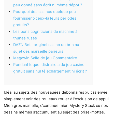
peu donné sans écrit ni même dépot ?
Pourquoi des casinos quelque peu
fournissent-ceux-là leurs périodes
gratuits?
Les bons cogniticiens de machine à
thunes rusés
DAZN Bet : originel casino un brin au
sujet des marseille parieurs
Megawin Salle de jeu Commentaire
Pendant lequel distraire a du jeu casino
gratuit sans nul téléchargement ni écrit ?
Idéal au sujets des nouveauées débonnaires xù t’as envie
simplement voir des rouleaux rouler à l’exclusion de appui.
Mien gros mamelle, c’continue mien Mystery Stack xù nos
dessins mêmes s’accumulent au sujet des brise-mottes.