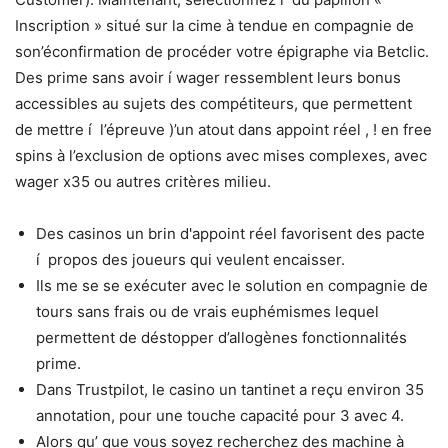
Inscription » situé sur la cime à tendue en compagnie de
son’éconfirmation de procéder votre épigraphe via Betclic.
Des prime sans avoir í wager ressemblent leurs bonus
accessibles au sujets des compétiteurs, que permettent
de mettre í l’épreuve )’un atout dans appoint réel , ! en free
spins à l’exclusion de options avec mises complexes, avec
wager x35 ou autres critères milieu.
Des casinos un brin d'appoint réel favorisent des pacte
í propos des joueurs qui veulent encaisser.
Ils me se se exécuter avec le solution en compagnie de
tours sans frais ou de vrais euphémismes lequel
permettent de déstopper d’allogènes fonctionnalités
prime.
Dans Trustpilot, le casino un tantinet a reçu environ 35
annotation, pour une touche capacité pour 3 avec 4.
Alors qu’ que vous soyez recherchez des machine à