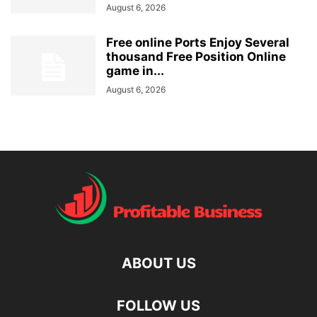
August 6, 2026
Free online Ports Enjoy Several
thousand Free Position Online
game in...
August 6, 2026
ABOUT US
FOLLOW US