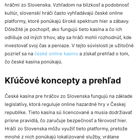
hráčmi zo Slovenska. Vzhľadom na blízkosť a podobnosť
kultúr, slovenskí hráči často vyhľadávajú české online
platformy, ktoré ponúkajú široké spektrum hier a zábavy.
Dôležité je pochopiť, ako fungujú tieto kasína a čo ich
odlišuje od iných trhov, aby sa hráči mohli rozhodnúť, kde
investovať svoj čas a peniaze. V tejto súvislosti je užitočné
pozrieť sa na
české online kasino
a získať prehľad o tom,
čo české kasína ponúkajú.
Kľúčové koncepty a prehľad
České kasína pre hráčov zo Slovenska fungujú na základe
legislatívy, ktorá reguluje online hazardné hry v Českej
republike. Tieto kasína sú licencované a musia dodržiavať
prísne pravidlá, čo zaručuje bezpečnosť a férovosť hier.
Hráči zo Slovenska môžu využiť tieto platformy, pretože
mnohé z nich ponúkajú lokalizované služby, vrátane