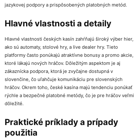
jazykovej podpory a prispôsobených platobných metód.
Hlavné vlastnosti a detaily
Hlavné vlastnosti českých kasín zahŕňajú široký výber hier,
ako sú automaty, stolové hry, a live dealer hry. Tieto
platformy často ponúkajú atraktívne bonusy a promo akcie,
ktoré lákajú nových hráčov. Dôležitým aspektom je aj
zákaznícka podpora, ktorá je zvyčajne dostupná v
slovenčine, čo uľahčuje komunikáciu pre slovenských
hráčov. Okrem toho, české kasína majú tendenciu ponúkať
rýchle a bezpečné platobné metódy, čo je pre hráčov veľmi
dôležité.
Praktické príklady a prípady
použitia