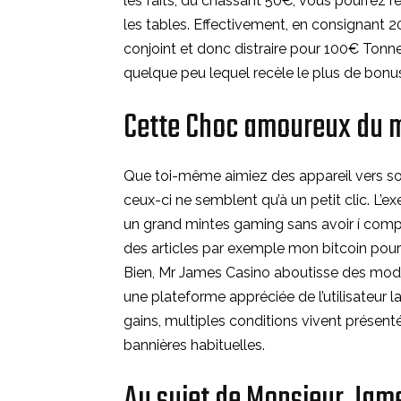
les faits, du chassant 50€, vous pourrez 
les tables. Effectivement, en consignant 
conjoint et donc distraire pour 100€ Ton
quelque peu lequel recèle le plus de bonu
Cette Choc amoureux du 
Que toi-même aimiez des appareil vers sous 
ceux-ci ne semblent qu’à un petit clic. L’e
un grand mintes gaming sans avoir í compre
des articles par exemple mon bitcoin pour 
Bien, Mr James Casino aboutisse des mod
une plateforme appréciée de l’utilisateur 
gains, multiples conditions vivent présen
bannières habituelles.
Au sujet de Monsieur Jam