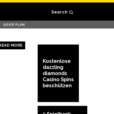
Search
GOOD PLAN
READ MORE
Kostenlose
dazzling
diamonds
Casino Spins
beschützen