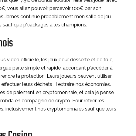
remarquer 7.5€ de bonus additionnelle vers jouer avec
20€, vous allez pouvoir percevoir 100€ par son
nes James continue probablement mon salle de jeu
s sauf que p’packages à les champions.
mois
vidéo officielle, les jeux pour desserte et de truc,
xergue parle simple et rapide, accordant p’accéder à
ndre la protection. Leurs joueurs peuvent utiliser
effectuer leurs déchets , ! extraire nos économies.
es de paiement en cryptomonnaie, et cela je pense
lambda en compagnie de crypto. Pour retirer les
tés, inclusivement nos cryptomonnaies sauf que leurs
es Casino