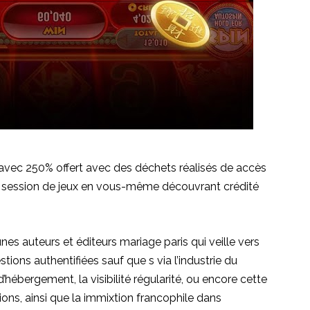
rit avec 250% offert avec des déchets réalisés de accès
 session de jeux en vous-même découvrant crédité
s auteurs et éditeurs mariage paris qui veille vers
stions authentifiées sauf que s via l’industrie du
’hébergement, la visibilité régularité, ou encore cette
ions, ainsi que la immixtion francophile dans