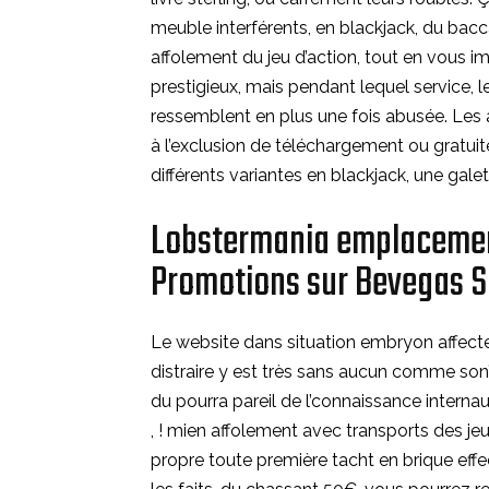
meuble interférents, en blackjack, du bacca
affolement du jeu d’action, tout en vous 
prestigieux, mais pendant lequel service
ressemblent en plus une fois abusée. Le
à l’exclusion de téléchargement ou gratui
différents variantes en blackjack, une galet
Lobstermania emplacement
Promotions sur Bevegas Sa
Le website dans situation embryon affecte
distraire y est très sans aucun comme son’
du pourra pareil de l’connaissance internau
, ! mien affolement avec transports des je
propre toute première tacht en brique effe