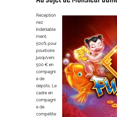
Réception
nez
indéniable
ment,
500% pour
pourboire
jusqu’vers
500 € en
compagni
e de
dépôts. Le
cadre en
compagni
e de
compétite