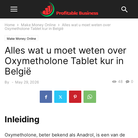
Home
Make Money Online
Alles wat u moet weten over
Oxymetholone Tablet kur in België
Make Money Online
Alles wat u moet weten over
Oxymetholone Tablet kur in
België
48
0
By
-
May 29, 2026
Inleiding
Oxymetholone, beter bekend als Anadrol, is een van de