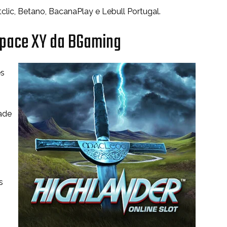
clic, Betano, BacanaPlay e Lebull Portugal.
Space XY da BGaming
es
ade
s