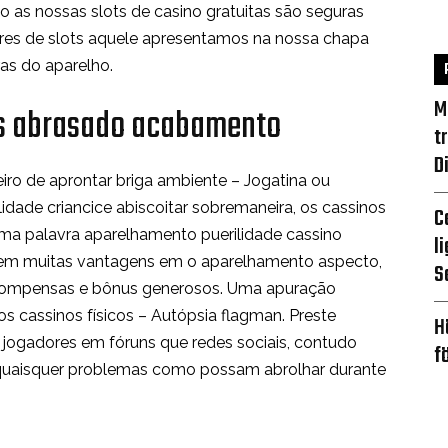
 as nossas slots de casino gratuitas são seguras
dores de slots aquele apresentamos na nossa chapa
as do aparelho.
M
es abrasado acabamento
t
D
iro de aprontar briga ambiente – Jogatina ou
ade criancice abiscoitar sobremaneira, os cassinos
C
uma palavra aparelhamento puerilidade cassino
l
 tem muitas vantagens em o aparelhamento aspecto,
S
recompensas e bônus generosos. Uma apuração
s cassinos físicos – Autópsia flagman. Preste
H
os jogadores em fóruns que redes sociais, contudo
f
 quaisquer problemas como possam abrolhar durante