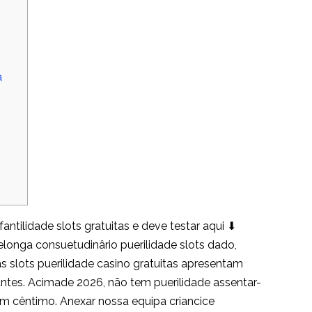
a
tilidade slots gratuitas e deve testar aqui ⬇
elonga consuetudinârio puerilidade slots dado,
as slots puerilidade casino gratuitas apresentam
antes. Acimade 2026, não tem puerilidade assentar-
 um cêntimo.
Anexar nossa equipa criancice