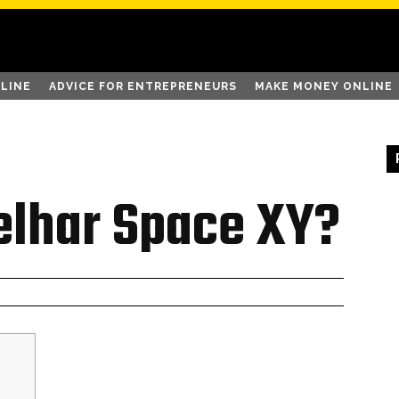
LINE
ADVICE FOR ENTREPRENEURS
MAKE MONEY ONLINE
elhar Space XY?