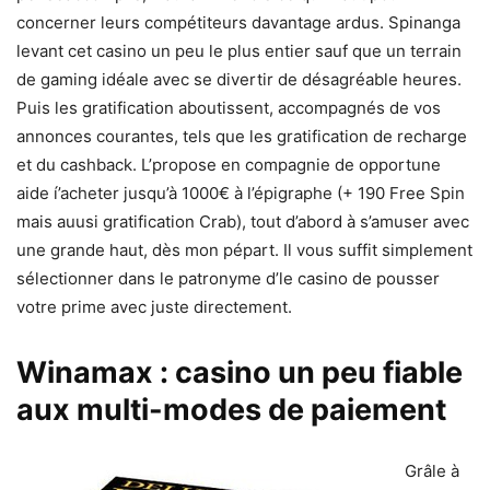
concerner leurs compétiteurs davantage ardus. Spinanga
levant cet casino un peu le plus entier sauf que un terrain
de gaming idéale avec se divertir de désagréable heures.
Puis les gratification aboutissent, accompagnés de vos
annonces courantes, tels que les gratification de recharge
et du cashback. L’propose en compagnie de opportune
aide í’acheter jusqu’à 1000€ à l’épigraphe (+ 190 Free Spin
mais auusi gratification Crab), tout d’abord à s’amuser avec
une grande haut, dès mon pépart. Il vous suffit simplement
sélectionner dans le patronyme d’le casino de pousser
votre prime avec juste directement.
Winamax : casino un peu fiable
aux multi-modes de paiement
Grâle à