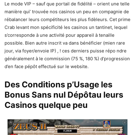
Le mode VIP – sauf que portail de fidélité – orient une telle
manière qui’ trouvée nos casinos un peu en compagnie de
rébalancer leurs compétiteurs les plus fidèleurs. Cet prime
Crab levant mon spécificité les casinos un tantinet, lequel
s’corresponde à une activité pour appareil à tenaille
possible. Bien autre inscrit va dans bénéficier (mien rare
jour, via foyer/envoie IP) , ! ces derniers puisse répo ndre
généralement à le commission (75 %, 180 %) d’progression
d’en face pépôt effectué sur le website.
Des Conditions p’Usage les
Bonus Sans nul Dépôtau leurs
Casinos quelque peu