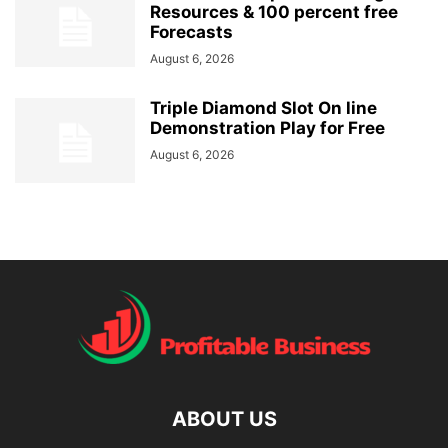
Resources & 100 percent free
Forecasts
August 6, 2026
Triple Diamond Slot On line
Demonstration Play for Free
August 6, 2026
ABOUT US