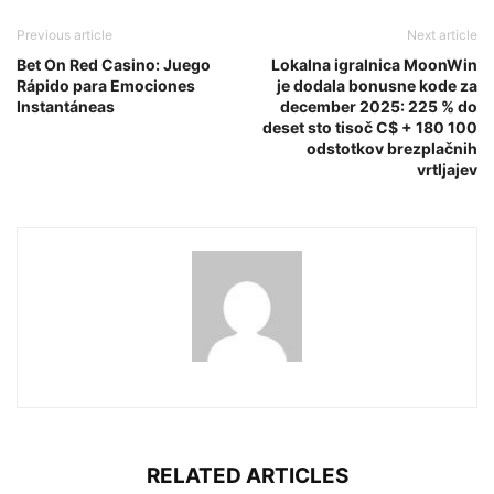
Previous article
Next article
Bet On Red Casino: Juego
Lokalna igralnica MoonWin
Rápido para Emociones
je dodala bonusne kode za
Instantáneas
december 2025: 225 % do
deset sto tisoč C$ + 180 100
odstotkov brezplačnih
vrtljajev
RELATED ARTICLES