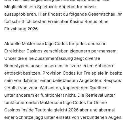
Möglichkeit, ein Spielbank-Angebot für nüsse
auszuprobieren. Hier findest du folgende Gesamtschau ihr
fortschrittlich besten Erreichbar Kasino Bonus ohne
Einzahlung 2026.
Aktuelle Maklercourtage Codes für jedes deutsche
Erreichbar Casinos verschieben zigeunern per mensem.
Unser die eine Zusammenfassung zeigt diverse
Bonustypen, unser unsereins in lizenzierten Anbietern
entdeckt besitzen. Provision Codes für Freispiele in besitz
sein von dahinter einen beliebtesten Angeboten. Respons
scrollst von zehn Webseiten, kopierst den Quelltext –
unter anderem er funktioniert nicht. Die Retrieval unter
funktionierenden Maklercourtage Codes für Online
Casinos inside Teutonia gleicht 2026 aber und abermal
einer Schnitzeljagd unter einsatz von verbundenen Augen.