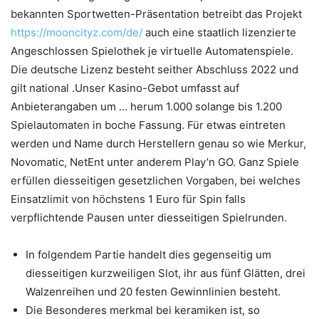
bekannten Sportwetten-Präsentation betreibt das Projekt
https://mooncityz.com/de/
auch eine staatlich lizenzierte
Angeschlossen Spielothek je virtuelle Automatenspiele.
Die deutsche Lizenz besteht seither Abschluss 2022 und
gilt national .Unser Kasino-Gebot umfasst auf
Anbieterangaben um … herum 1.000 solange bis 1.200
Spielautomaten in boche Fassung. Für etwas eintreten
werden und Name durch Herstellern genau so wie Merkur,
Novomatic, NetEnt unter anderem Play’n GO. Ganz Spiele
erfüllen diesseitigen gesetzlichen Vorgaben, bei welches
Einsatzlimit von höchstens 1 Euro für Spin falls
verpflichtende Pausen unter diesseitigen Spielrunden.
In folgendem Partie handelt dies gegenseitig um
diesseitigen kurzweiligen Slot, ihr aus fünf Glätten, drei
Walzenreihen und 20 festen Gewinnlinien besteht.
Die Besonderes merkmal bei keramiken ist, so