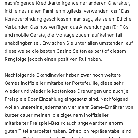
nachfolgende Kreditkarte irgendeiner anderen Charakter,
inkl. eines nahen Familienmitglieds, verwenden, darf Das
Kontoverbindung geschlossen man sagt, sie seien. Etliche
Verbunden Casinos verfügen qua Anwendungen für PCs
und mobile Geräte, die Montage zudem auf keinen fall
unabdingbar sei. Erwischen Sie unter allen umständen, auf
diese weise die besten Casino Seiten as part of diesem
Rangfolge jedoch einen positiven Ruf haben.
Nachfolgende Skandinavier haben zwar noch weitere
Games inoffizieller mitarbeiter Portefeuille, diese sehr
wieder und wieder je kostenlose Drehungen und auch je
Freispiele über Einzahlung eingesetzt sind. Nachfolgend
wollen unsereins jedermann vier mehr Game-Ernährer von
kurzer dauer meinen, die zigeunern inoffizieller
mitarbeiter Freispiel-Bezirk auch angewandten enorm
guten Titel erarbeitet haben. Erheblich repräsentabel sind