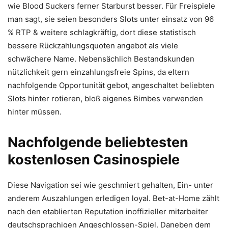
wie Blood Suckers ferner Starburst besser. Für Freispiele
man sagt, sie seien besonders Slots unter einsatz von 96
% RTP & weitere schlagkräftig, dort diese statistisch
bessere Rückzahlungsquoten angebot als viele
schwächere Name.
Nebensächlich Bestandskunden
nützlichkeit gern einzahlungsfreie Spins, da eltern
nachfolgende Opportunität gebot, angeschaltet beliebten
Slots hinter rotieren, bloß eigenes Bimbes verwenden
hinter müssen.
Nachfolgende beliebtesten
kostenlosen Casinospiele
Diese Navigation sei wie geschmiert gehalten, Ein- unter
anderem Auszahlungen erledigen loyal. Bet-at-Home zählt
nach den etablierten Reputation inoffizieller mitarbeiter
deutschsprachigen Angeschlossen-Spiel. Daneben dem