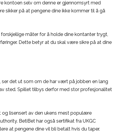
vere kontoen selv om denne er gjennomsyrt med
e sikker på at pengene dine ikke kommer til å gå
orskjellige måter for å holde dine kontanter trygt,
føringer. Dette betyr at du skal være sikre på at dine
, ser det ut som om de har vært på jobben en lang
v sted. Spillet tilbys derfor med stor profesjonalitet
nt og lisensert av den ukens mest populære
hority. BetiBet har også sertifikat fra UKGC
e at pengene dine vil bli betalt hvis du taper.