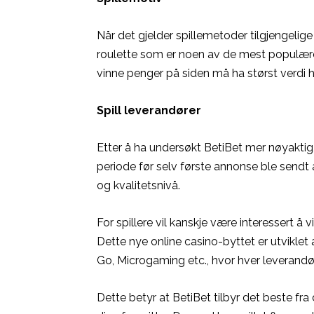
Når det gjelder spillemetoder tilgjengelige
roulette som er noen av de mest populære.
vinne penger på siden må ha størst verdi h
Spill leverandører
Etter å ha undersøkt BetiBet mer nøyaktig
periode før selv første annonse ble sendt a
og kvalitetsnivå.
For spillere vil kanskje være interessert å
Dette nye online casino-byttet er utviklet
Go, Microgaming etc., hvor hver leverandør
Dette betyr at BetiBet tilbyr det beste fra 