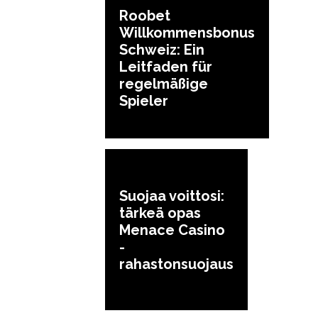
Roobet
Willkommensbonus
Schweiz: Ein
Leitfaden für
regelmäßige
Spieler
Suojaa voittosi:
tärkeä opas
Menace Casino
-
rahastonsuojaus