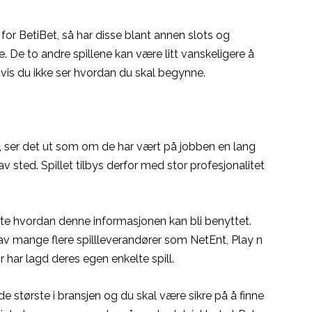
 for BetiBet, så har disse blant annen slots og
 De to andre spillene kan være litt vanskeligere å
vis du ikke ser hvordan du skal begynne.
, ser det ut som om de har vært på jobben en lang
v sted. Spillet tilbys derfor med stor profesjonalitet
 vite hvordan denne informasjonen kan bli benyttet.
 av mange flere spillleverandører som NetEnt, Play n
 har lagd deres egen enkelte spill.
de største i bransjen og du skal være sikre på å finne