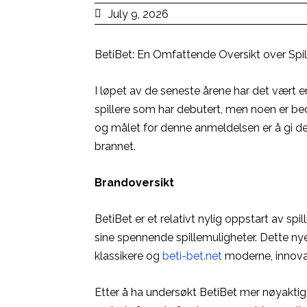
July 9, 2026
BetiBet: En Omfattende Oversikt over S
I løpet av de seneste årene har det vært e
spillere som har debutert, men noen er be
og målet for denne anmeldelsen er å gi de
brannet.
Brandoversikt
BetiBet er et relativt nylig oppstart av s
sine spennende spillemuligheter. Dette nye
klassikere og
beti-bet.net
moderne, innovati
Etter å ha undersøkt BetiBet mer nøyaktig