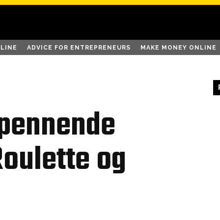
LINE
ADVICE FOR ENTREPRENEURS
MAKE MONEY ONLINE
 Spennende
Roulette og