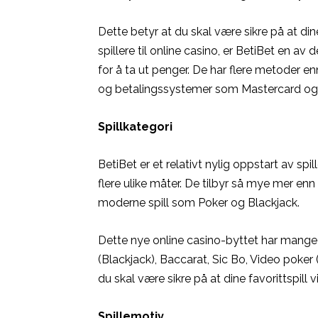
Dette betyr at du skal være sikre på at dine 
spillere til online casino, er BetiBet en 
for å ta ut penger. De har flere metoder e
og betalingssystemer som Mastercard og 
Spillkategori
BetiBet er et relativt nylig oppstart av sp
flere ulike måter. De tilbyr så mye mer en
moderne spill som Poker og Blackjack.
Dette nye online casino-byttet har mange fo
(Blackjack), Baccarat, Sic Bo, Video poker 
du skal være sikre på at dine favorittspill vi
Spillemotiv