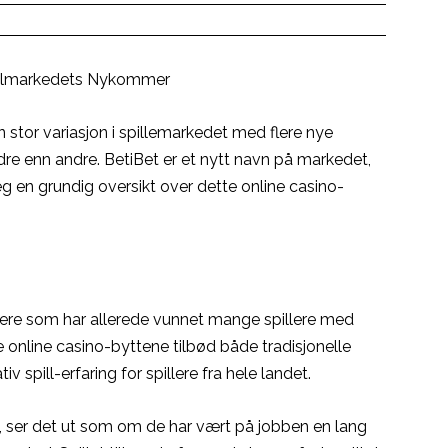
pillmarkedets Nykommer
n stor variasjon i spillemarkedet med flere nye
dre enn andre. BetiBet er et nytt navn på markedet,
g en grundig oversikt over dette online casino-
pillere som har allerede vunnet mange spillere med
 online casino-byttene tilbød både tradisjonelle
v spill-erfaring for spillere fra hele landet.
, ser det ut som om de har vært på jobben en lang