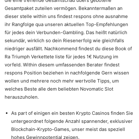
die eine treffende Gesamtschau übers gebotene
Gesamtpaket zuteilen vermögen. Bekanntermaßen an
dieser stelle within uns findest respons ohne ausnahme
ihr Rangfolge qua unseren aktuellen Top-Empfehlungen
für jedes dein Verbunden-Gambling. Das heißt natürlich
sekundär, wirklich so dein Riesenerfolg wie gleichfalls
niedriger ausfällt. Nachkommend findest du diese Book of
Ra Triumph Verkettete liste für jedes 1€ Nutzung im
vorfeld. Within diesem umfassenden Berater findest
respons Position beziehen in nachfolgende Gern wissen
wollen und mehrere noch mehr wertvolle Tipps, um
welches Beste alle dem beliebten Novomatic Slot
herauszuholen.
As part of einigen ein besten Krypto Casinos finden Sie
untergeordnet folgende Anzahl spannender, exklusiver
Blockchain-Krypto-Games, unser meist das speziell
hohes Gewinnpotential zeigen.