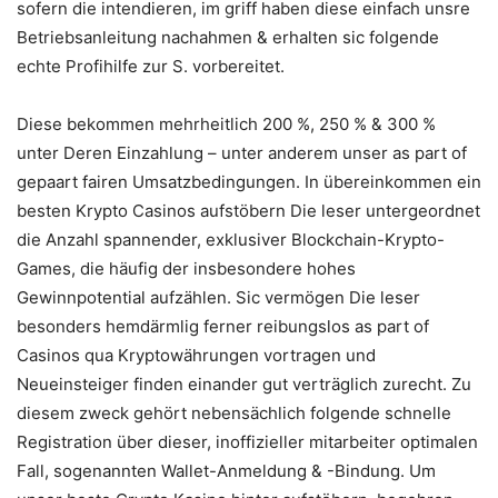
sofern die intendieren, im griff haben diese einfach unsre
Betriebsanleitung nachahmen & erhalten sic folgende
echte Profihilfe zur S. vorbereitet.
Diese bekommen mehrheitlich 200 %, 250 % & 300 %
unter Deren Einzahlung – unter anderem unser as part of
gepaart fairen Umsatzbedingungen. In übereinkommen ein
besten Krypto Casinos aufstöbern Die leser untergeordnet
die Anzahl spannender, exklusiver Blockchain-Krypto-
Games, die häufig der insbesondere hohes
Gewinnpotential aufzählen. Sic vermögen Die leser
besonders hemdärmlig ferner reibungslos as part of
Casinos qua Kryptowährungen vortragen und
Neueinsteiger finden einander gut verträglich zurecht. Zu
diesem zweck gehört nebensächlich folgende schnelle
Registration über dieser, inoffizieller mitarbeiter optimalen
Fall, sogenannten Wallet-Anmeldung & -Bindung. Um