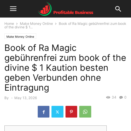
Home
Make Money Online
Book of Ra Magic gebührenfrei zum book
of the divine $ 1...
Make Money Online
Book of Ra Magic
gebührenfrei zum book of the
divine $ 1 Kaution besten
geben Verbunden ohne
Eintragung
34
0
By
-
May 13, 2026