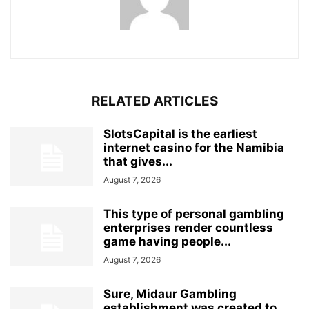
RELATED ARTICLES
SlotsCapital is the earliest
internet casino for the Namibia
that gives...
August 7, 2026
This type of personal gambling
enterprises render countless
game having people...
August 7, 2026
Sure, Midaur Gambling
establishment was created to