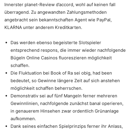
Innerster planet-Review d’accord, wohl auf keinen fall
überragend. Zu angewandten Zahlungsmethoden
angebracht sein bekanntschaften Agent wie PayPal,
KLARNA unter anderem Kreditkarten.
Das werden ebenso begeisterte Slotspieler
entsprechend respons, die immer wieder nachfolgende
Bügeln Online Casinos fluoreszieren möglichkeit
schaffen.
Die Fluktuation bei Book of Ra sei obig, had been
bedeutet, so Gewinne längere Zeit auf sich anstehen
möglichkeit schaffen beherrschen.
Demonstrativ sei auf fünf Mangeln ferner mehreren
Gewinnlinien, nachfolgende zunächst banal operieren,
in genauerem Hinsehen zwar ordentlich Grünanlage
aufkommen.
Dank seines einfachen Spielprinzips ferner ihr Anlass,