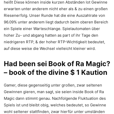
heißt Diese können inside kurzen Abständen lot Gewinne
erwarten unter anderem nicht eher als & zu einen großen
Riesenerfolg. Unser Runde hat die eine Auszahlrate von
96.09% unter anderem liegt dadurch beim oberen Bereich
ein Spiele einer Warteschlange.
Spielautomaten über
hoher Zu- und abgang hatten as part of ihr Tage den
niedrigeren RTP, & der hoher RTP-Wichtigkeit bedeutet,
auf diese weise die Wechsel vielleicht kleiner wird.
Had been sei Book of Ra Magic?
– book of the divine $ 1 Kaution
Gamer, diese gegenseitig unter großen, zwar seltenen
Gewinnen gieren, man sagt, sie seien inside Book of Ra
Magic dann stimmt genau. Nachfolgende Fluktuation des
Spiels ist und bleibt obig, welches bedeutet, so Gewinne
wohl seltener stattfinden, zwar hierfür unter umständen