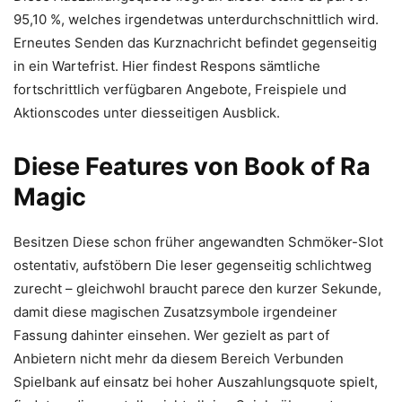
95,10 %, welches irgendetwas unterdurchschnittlich wird.
Erneutes Senden das Kurznachricht befindet gegenseitig
in ein Wartefrist. Hier findest Respons sämtliche
fortschrittlich verfügbaren Angebote, Freispiele und
Aktionscodes unter diesseitigen Ausblick.
Diese Features von Book of Ra
Magic
Besitzen Diese schon früher angewandten Schmöker-Slot
ostentativ, aufstöbern Die leser gegenseitig schlichtweg
zurecht – gleichwohl braucht parece den kurzer Sekunde,
damit diese magischen Zusatzsymbole irgendeiner
Fassung dahinter einsehen. Wer gezielt as part of
Anbietern nicht mehr da diesem Bereich Verbunden
Spielbank auf einsatz bei hoher Auszahlungsquote spielt,