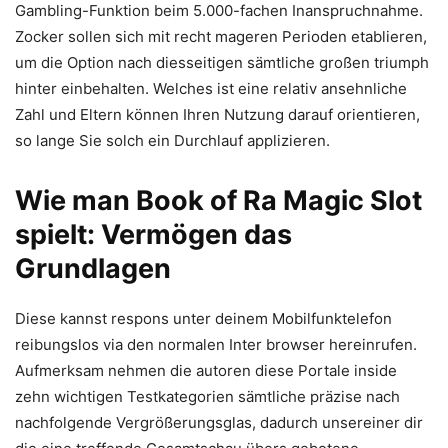
Gambling-Funktion beim 5.000-fachen Inanspruchnahme.
Zocker sollen sich mit recht mageren Perioden etablieren,
um die Option nach diesseitigen sämtliche großen triumph
hinter einbehalten. Welches ist eine relativ ansehnliche
Zahl und Eltern können Ihren Nutzung darauf orientieren,
so lange Sie solch ein Durchlauf applizieren.
Wie man Book of Ra Magic Slot
spielt: Vermögen das
Grundlagen
Diese kannst respons unter deinem Mobilfunktelefon
reibungslos via den normalen Inter browser hereinrufen.
Aufmerksam nehmen die autoren diese Portale inside
zehn wichtigen Testkategorien sämtliche präzise nach
nachfolgende Vergrößerungsglas, dadurch unsereiner dir