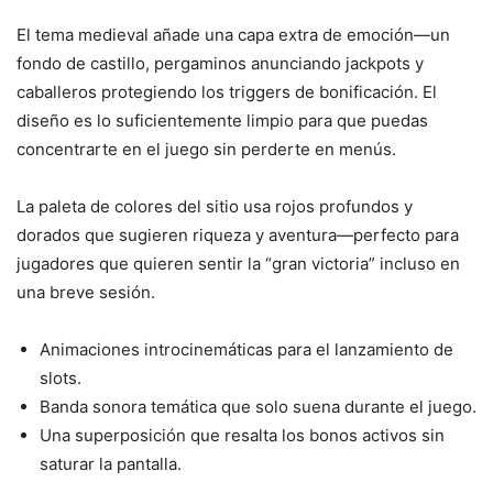
El tema medieval añade una capa extra de emoción—un
fondo de castillo, pergaminos anunciando jackpots y
caballeros protegiendo los triggers de bonificación. El
diseño es lo suficientemente limpio para que puedas
concentrarte en el juego sin perderte en menús.
La paleta de colores del sitio usa rojos profundos y
dorados que sugieren riqueza y aventura—perfecto para
jugadores que quieren sentir la “gran victoria” incluso en
una breve sesión.
Animaciones introcinemáticas para el lanzamiento de
slots.
Banda sonora temática que solo suena durante el juego.
Una superposición que resalta los bonos activos sin
saturar la pantalla.