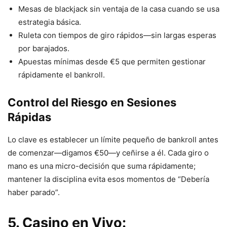
Mesas de blackjack sin ventaja de la casa cuando se usa
estrategia básica.
Ruleta con tiempos de giro rápidos—sin largas esperas
por barajados.
Apuestas mínimas desde €5 que permiten gestionar
rápidamente el bankroll.
Control del Riesgo en Sesiones
Rápidas
Lo clave es establecer un límite pequeño de bankroll antes
de comenzar—digamos €50—y ceñirse a él. Cada giro o
mano es una micro-decisión que suma rápidamente;
mantener la disciplina evita esos momentos de “Debería
haber parado”.
5. Casino en Vivo: