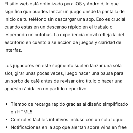
El sitio web está optimizado para iOS y Android, lo que
significa que puedes lanzar un juego desde la pantalla de
inicio de tu teléfono sin descargar una app. Eso es crucial
cuando estás en un descanso rápido en el trabajo o
esperando un autobús. La experiencia móvil refleja la del
escritorio en cuanto a selección de juegos y claridad de
interfaz.
Los jugadores en este segmento suelen lanzar una sola
slot, girar unas pocas veces, luego hacer una pausa para
un sorbo de café antes de revisar otro título o hacer una
apuesta rápida en un partido deportivo.
Tiempo de recarga rápido gracias al diseño simplificado
en HTML5.
Controles táctiles intuitivos incluso con un solo toque.
Notificaciones en la app que alertan sobre wins en free