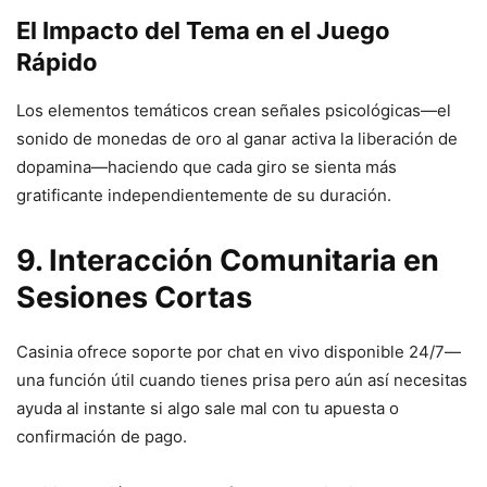
El Impacto del Tema en el Juego
Rápido
Los elementos temáticos crean señales psicológicas—el
sonido de monedas de oro al ganar activa la liberación de
dopamina—haciendo que cada giro se sienta más
gratificante independientemente de su duración.
9. Interacción Comunitaria en
Sesiones Cortas
Casinia ofrece soporte por chat en vivo disponible 24/7—
una función útil cuando tienes prisa pero aún así necesitas
ayuda al instante si algo sale mal con tu apuesta o
confirmación de pago.