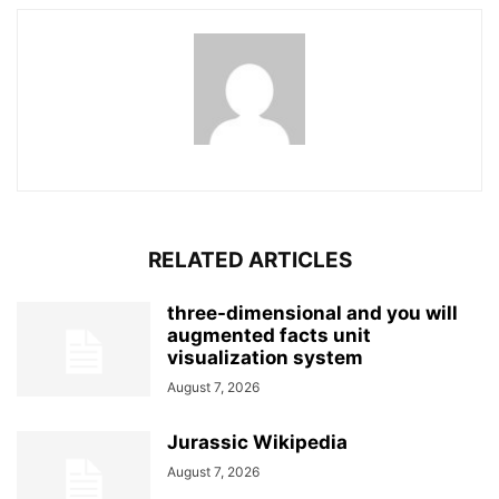
RELATED ARTICLES
three-dimensional and you will
augmented facts unit
visualization system
August 7, 2026
Jurassic Wikipedia
August 7, 2026