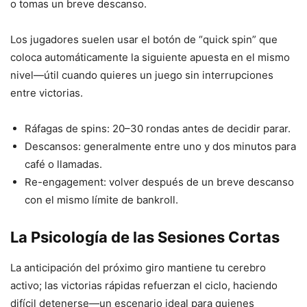
o tomas un breve descanso.
Los jugadores suelen usar el botón de “quick spin” que
coloca automáticamente la siguiente apuesta en el mismo
nivel—útil cuando quieres un juego sin interrupciones
entre victorias.
Ráfagas de spins: 20–30 rondas antes de decidir parar.
Descansos: generalmente entre uno y dos minutos para
café o llamadas.
Re-engagement: volver después de un breve descanso
con el mismo límite de bankroll.
La Psicología de las Sesiones Cortas
La anticipación del próximo giro mantiene tu cerebro
activo; las victorias rápidas refuerzan el ciclo, haciendo
difícil detenerse—un escenario ideal para quienes