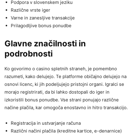
Podpora v slovenskem jeziku
Različne vrste iger
Varne in zanesljive transakcije
Prilagodljive bonus ponudbe
Glavne značilnosti in
podrobnosti
Ko govorimo o casino spletnih straneh, je pomembno
razumeti, kako delujejo. Te platforme običajno delujejo na
osnovi licenc, ki jih podeljujejo pristojni organi. Igralci se
morajo registrirati, da bi lahko dostopali do iger in
izkoristili bonus ponudbe. Vse strani ponujajo različne
načine plačila, kar omogoča enostavno in hitro transakcijo.
Registracija in ustvarjanje računa
Različni načini plačila (kreditne kartice, e-denarnice)