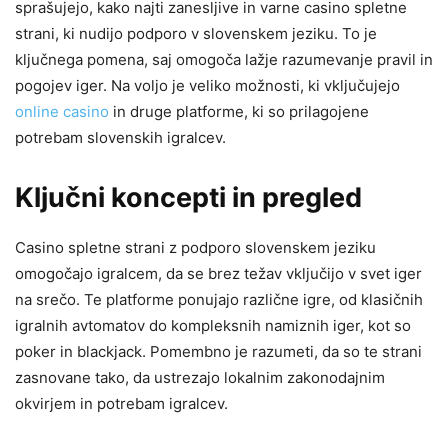
sprašujejo, kako najti zanesljive in varne casino spletne
strani, ki nudijo podporo v slovenskem jeziku. To je
ključnega pomena, saj omogoča lažje razumevanje pravil in
pogojev iger. Na voljo je veliko možnosti, ki vključujejo
online casino
in druge platforme, ki so prilagojene
potrebam slovenskih igralcev.
Ključni koncepti in pregled
Casino spletne strani z podporo slovenskem jeziku
omogočajo igralcem, da se brez težav vključijo v svet iger
na srečo. Te platforme ponujajo različne igre, od klasičnih
igralnih avtomatov do kompleksnih namiznih iger, kot so
poker in blackjack. Pomembno je razumeti, da so te strani
zasnovane tako, da ustrezajo lokalnim zakonodajnim
okvirjem in potrebam igralcev.