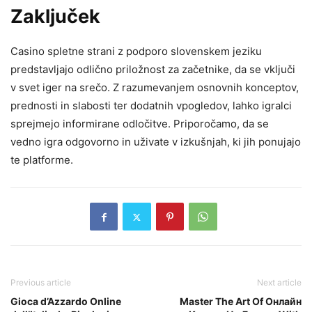
Zaključek
Casino spletne strani z podporo slovenskem jeziku
predstavljajo odlično priložnost za začetnike, da se vključi
v svet iger na srečo. Z razumevanjem osnovnih konceptov,
prednosti in slabosti ter dodatnih vpogledov, lahko igralci
sprejmejo informirane odločitve. Priporočamo, da se
vedno igra odgovorno in uživate v izkušnjah, ki jih ponujajo
te platforme.
Previous article
Next article
Gioca d’Azzardo Online
Master The Art Of Онлайн