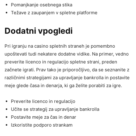
Pomanjkanje osebnega stika
Težave z zaupanjem v spletne platforme
Dodatni vpogledi
Pri igranju na casino spletnih straneh je pomembno
upoštevati tudi nekatere dodatne vidike. Na primer, vedno
preverite licenco in regulacijo spletne strani, preden
začnete igrati. Prav tako je priporočljivo, da se seznanite z
različnimi strategijami za upravljanje bankrolla in postavite
meje glede časa in denarja, ki ga želite porabiti za igre.
Preverite licenco in regulacijo
Učite se strategij za upravljanje bankrolla
Postavite meje za čas in denar
Izkoristite podporo strankam