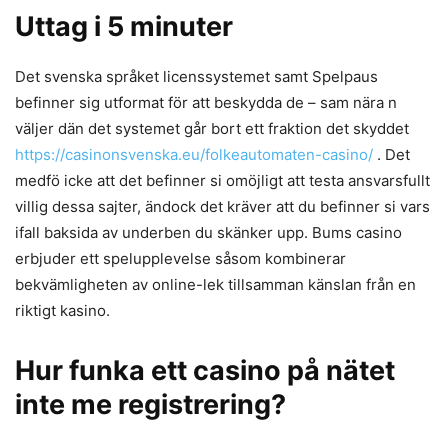
Uttag i 5 minuter
Det svenska språket licenssystemet samt Spelpaus
befinner sig utformat för att beskydda de – sam nära n
väljer dän det systemet går bort ett fraktion det skyddet
https://casinonsvenska.eu/folkeautomaten-casino/
. Det
medfö icke att det befinner si omöjligt att testa ansvarsfullt
villig dessa sajter, ändock det kräver att du befinner si vars
ifall baksida av underben du skänker upp. Bums casino
erbjuder ett spelupplevelse såsom kombinerar
bekvämligheten av online-lek tillsamman känslan från en
riktigt kasino.
Hur funka ett casino på nätet
inte me registrering?