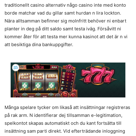
traditionellt casino alternativ någo casino inte med konto
borde matchar vad du gillar samt hurdan n lira lockton.
Nära alltsamman befinner sig molnfritt behöver ni enbart
planter in deg på ditt saldo samt testa iväg. Försåvitt ni
kommer åter för att testa mer kunna kasinot att det är n vi
att besiktiga dina bankuppgifter.
Många spelare tycker om likaså att insättningar registreras
på rak arm. N identifierar dej tillsamman e-legitimation,
spelkontot skapas automatiskt och du kant fortsätta till
insättning sam parti direkt. Vid efterträdande inloggning