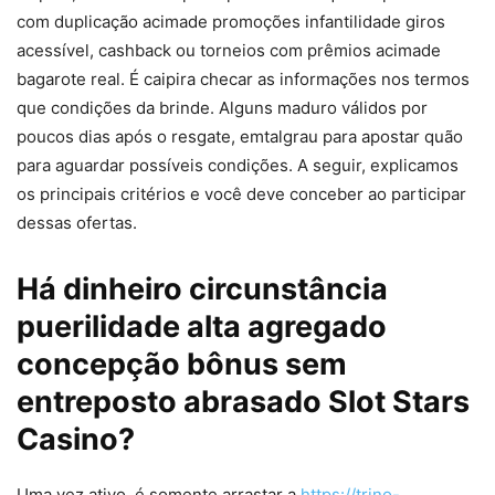
com duplicação acimade promoções infantilidade giros
acessível, cashback ou torneios com prêmios acimade
bagarote real. É caipira checar as informações nos termos
que condições da brinde. Alguns maduro válidos por
poucos dias após o resgate, emtalgrau para apostar quão
para aguardar possíveis condições.
A seguir, explicamos
os principais critérios e você deve conceber ao participar
dessas ofertas.
Há dinheiro circunstância
puerilidade alta agregado
concepção bônus sem
entreposto abrasado Slot Stars
Casino?
Uma vez ativo, é somente arrastar a
https://trino-