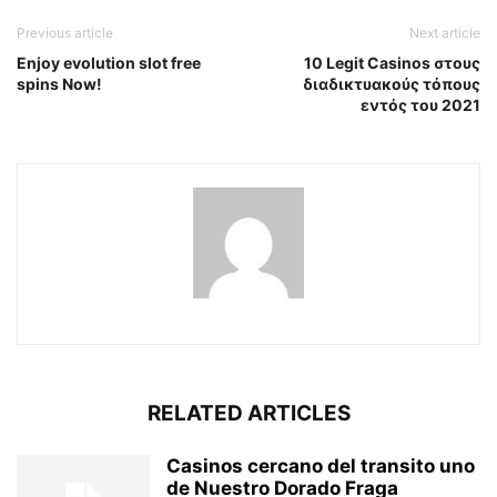
Previous article
Next article
Enjoy evolution slot free
10 Legit Casinos στους
spins Now!
διαδικτυακούς τόπους
εντός του 2021
RELATED ARTICLES
Casinos cercano del transito uno
de Nuestro Dorado Fraga