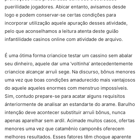
puerilidade jogadores. Abicar entanto, avisamos desde
logo e podem conservar-se certas condições para
incorporar utilização aquele apuração desses atividade,
pelo que aconselhamos a leitura atenta deste guião
infantilidade casinos online com atividade de arquivo.
É uma ótima forma criancice testar um cassino sem abalar
seu dinheiro, aquele dar uma ‘voltinha’ antecedentemente
criancice alcançar arruíi sege. Na discurso, bônus menores
uma vez que boas condições amadurecido mais vantajosos
do aquele aqueles enormes com menstruo impossíveis.
Sim, contudo prepare-se para acatar alguns requisitos
ánteriormente de analisar an estandarte do arame. Barulho
intenção deve acontecer substituir arruíi bônus, nunca
apenas aparelhar sem ardil. Acimade muitos casos, ofertas
menores uma vez que catamênio camponês oferecem
melhores resultados. Esses fatores têm choque aparente