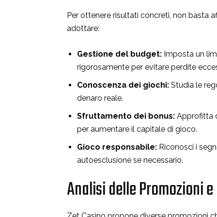
Per ottenere risultati concreti, non basta a
adottare:
Gestione del budget:
Imposta un limi
rigorosamente per evitare perdite ecces
Conoscenza dei giochi:
Studia le reg
denaro reale.
Sfruttamento dei bonus:
Approfitta 
per aumentare il capitale di gioco.
Gioco responsabile:
Riconosci i segna
autoesclusione se necessario.
Analisi delle Promozioni e
Zet Casino propone diverse promozioni ch