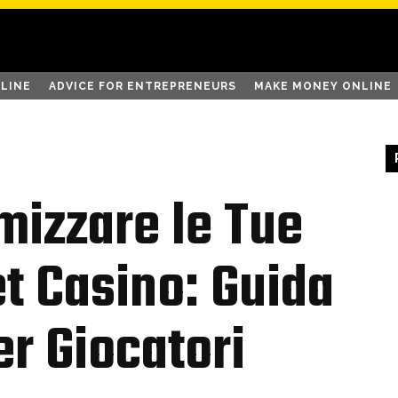
LINE
ADVICE FOR ENTREPRENEURS
MAKE MONEY ONLINE
izzare le Tue
et Casino: Guida
er Giocatori