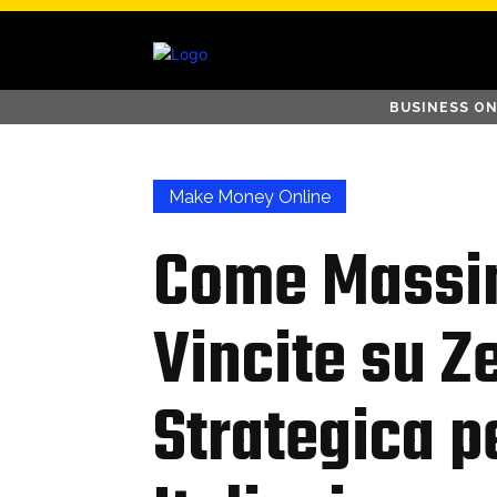
BUSINESS ON
Make Money Online
Come Massim
Vincite su Z
Strategica p