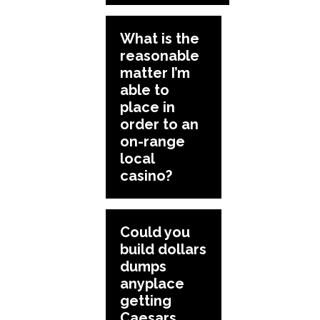
What is the
reasonable
matter I’m
able to
place in
order to an
on-range
local
casino?
Could you
build dollars
dumps
anyplace
getting
Caesars