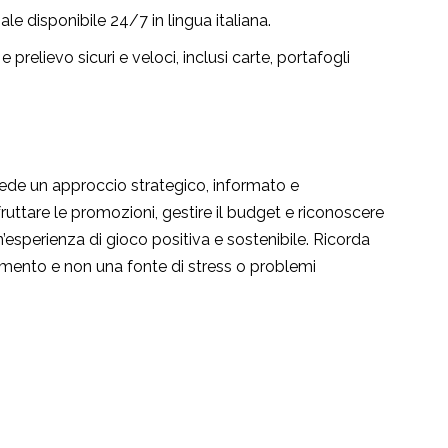
e disponibile 24/7 in lingua italiana.
prelievo sicuri e veloci, inclusi carte, portafogli
iede un approccio strategico, informato e
ruttare le promozioni, gestire il budget e riconoscere
n’esperienza di gioco positiva e sostenibile. Ricorda
imento e non una fonte di stress o problemi
Twitter
Pinterest
WhatsApp