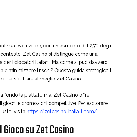
n continua evoluzione, con un aumento del 25% degli
sto contesto, Zet Casino si distingue come una
à per i giocatori italiani. Ma come si può davvero
ta e minimizzare i rischi? Questa guida strategica ti
ici per sfruttare al meglio Zet Casino.
a fondo la piattaforma. Zet Casino offre
di giochi e promozioni competitive. Per esplorare
giusto, visita
https://zetcasino-italia.it.com/
.
il Gioco su Zet Casino