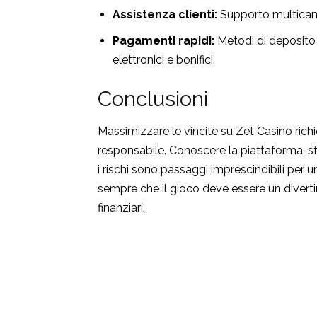
Assistenza clienti:
Supporto multicanal
Pagamenti rapidi:
Metodi di deposito e 
elettronici e bonifici.
Conclusioni
Massimizzare le vincite su Zet Casino rich
responsabile. Conoscere la piattaforma, sf
i rischi sono passaggi imprescindibili per u
sempre che il gioco deve essere un divert
finanziari.
Facebook
Share