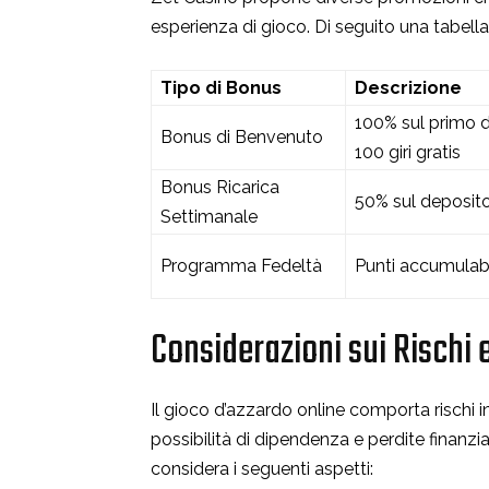
esperienza di gioco. Di seguito una tabella 
Tipo di Bonus
Descrizione
100% sul primo d
Bonus di Benvenuto
100 giri gratis
Bonus Ricarica
50% sul deposit
Settimanale
Programma Fedeltà
Punti accumulabi
Considerazioni sui Rischi 
Il gioco d’azzardo online comporta rischi i
possibilità di dipendenza e perdite finanzi
considera i seguenti aspetti: