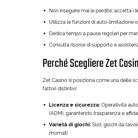
Non inseguire mai le perdite: accetta i 
Utilizza le funzioni di auto-limitazione 
Dedica tempo a pause regolari per manten
Consulta risorse di supporto e assistenz
Perché Scegliere Zet Casino
Zet Casino si posiziona come una delle scelte
fattori distintivi:
Licenza e sicurezza:
Operatività auto
(ADM), garantendo trasparenza e affidab
Varietà di giochi:
Slot, giochi da tavol
rinomati.