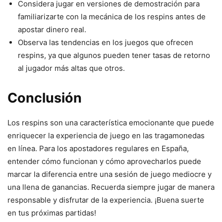
Considera jugar en versiones de demostración para
familiarizarte con la mecánica de los respins antes de
apostar dinero real.
Observa las tendencias en los juegos que ofrecen
respins, ya que algunos pueden tener tasas de retorno
al jugador más altas que otros.
Conclusión
Los respins son una característica emocionante que puede
enriquecer la experiencia de juego en las tragamonedas
en línea. Para los apostadores regulares en España,
entender cómo funcionan y cómo aprovecharlos puede
marcar la diferencia entre una sesión de juego mediocre y
una llena de ganancias. Recuerda siempre jugar de manera
responsable y disfrutar de la experiencia. ¡Buena suerte
en tus próximas partidas!