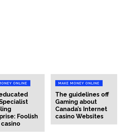
MONEY ONLINE
MAKE MONEY ONLINE
 educated
The guidelines off
Specialist
Gaming about
ling
Canada’s Internet
prise: Foolish
casino Websites
 casino