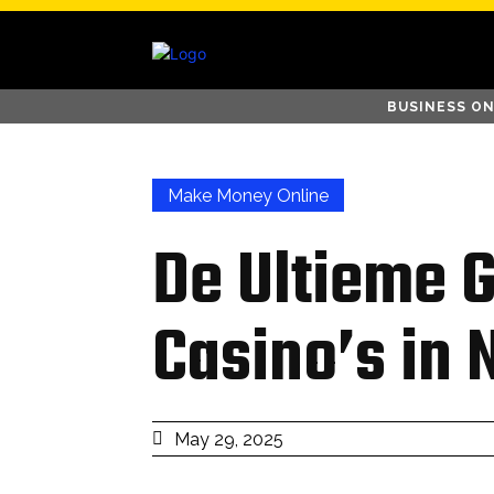
BUSINESS ON
Make Money Online
De Ultieme G
Casino’s in 
May 29, 2025