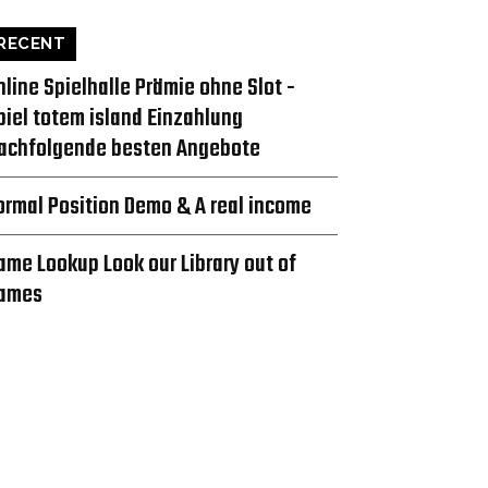
RECENT
nline Spielhalle Prämie ohne Slot -
piel totem island Einzahlung
achfolgende besten Angebote
ormal Position Demo & A real income
ame Lookup Look our Library out of
ames