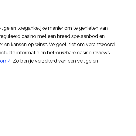
eilige en toegankelijke manier om te genieten van
ereguleerd casino met een breed spelaanbod en
er en kansen op winst. Vergeet niet om verantwoord
actuele informatie en betrouwbare casino reviews
.com/
. Zo ben je verzekerd van een veilige en
Twitter
Pinterest
WhatsApp