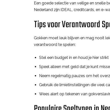
Een goede selectie van veilige en snelle b
Nederland zijn iDEAL, creditcards, en e-wal
Tips voor Verantwoord Sp
Gokken moet leuk blijven en mag nooit leid
verantwoord te spelen:
Stel een budget in en houd je hier strikt
Speel alleen met geld dat je kunt misse
Neem regelmatig pauzes om het overzi
Gebruik de limietinstellingen die veel c
Wees alert op tekenen van gokverslavin
Populaire Speltypen in Ne