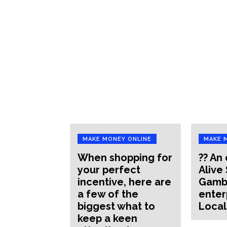
MAKE MONEY ONLINE
MAKE 
When shopping for
?? An
your perfect
Alive 
incentive, here are
Gamb
a few of the
enter
biggest what to
Local
keep a keen