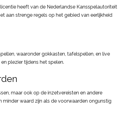
e licentie heeft van de Nederlandse Kansspelautoriteit
et aan strenge regels op het gebied van eerlijkheid
pellen, waaronder gokkasten, tafelspellen, en live
en plezier tijdens het spelen.
rden
ssen, maar ook op de inzetvereisten en andere
n minder waard zijn als de voorwaarden ongunstig