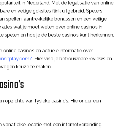
ulariteit in Nederland. Met de legalisatie van online
re en veilige goksites flink uitgebreid. Spelers
n spellen, aantrekkelijke bonussen en een veilige
 alles wat je moet weten over online casino’s in
te spelen en hoe je de beste casino’s kunt herkennen.
 online casino’s en actuele informatie over
winnitplay.com/
. Hier vind je betrouwbare reviews en
erwogen keuze te maken.
asino’s
en opzichte van fysieke casino’s. Hieronder een
 vanaf elke locatie met een internetverbinding.