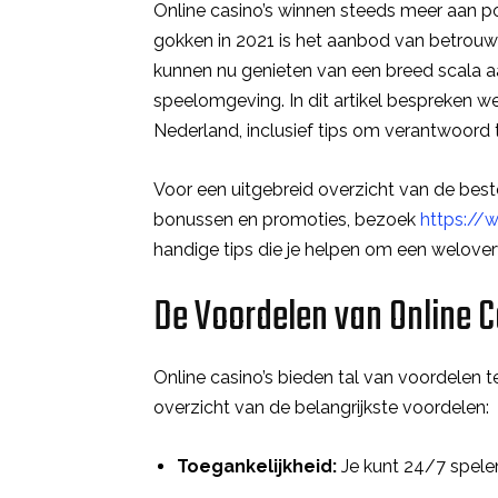
Online casino’s winnen steeds meer aan pop
gokken in 2021 is het aanbod van betrouwba
kunnen nu genieten van een breed scala aa
speelomgeving. In dit artikel bespreken we
Nederland, inclusief tips om verantwoord 
Voor een uitgebreid overzicht van de beste
bonussen en promoties, bezoek
https://
handige tips die je helpen om een welov
De Voordelen van Online C
Online casino’s bieden tal van voordelen t
overzicht van de belangrijkste voordelen:
Toegankelijkheid:
Je kunt 24/7 spelen