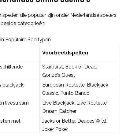
 spellen die populair zijn onder Nederlandse spelers.
speelde categorieën:
an Populaire Speltypen
Voorbeeldspellen
schillende
Starburst, Book of Dead,
Gonzo’s Quest
s blackjack,
European Roulette, Blackjack
Classic, Punto Banco
en livestream
Live Blackjack, Live Roulette,
Dream Catcher
asten met
Jacks or Better, Deuces Wild,
Joker Poker