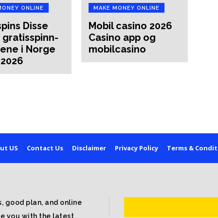
MONEY ONLINE
MAKE MONEY ONLINE
spins Disse
Mobil casino 2026
 gratisspinn-
Casino app og
dene i Norge
mobilcasino
i 2026
ut US
Contact Us
Disclaimer
Privacy Policy
Terms & Condit
s, good plan, and online
 you with the latest