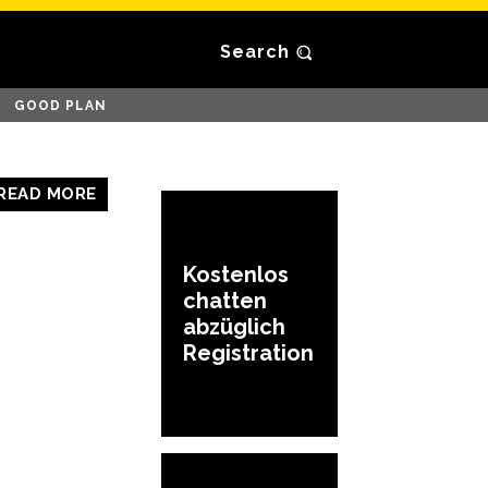
Search
GOOD PLAN
READ MORE
Kostenlos
chatten
abzüglich
Registration