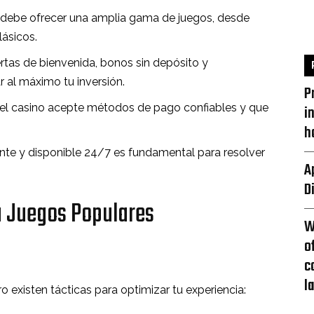
debe ofrecer una amplia gama de juegos, desde
ásicos.
rtas de bienvenida, bonos sin depósito y
 al máximo tu inversión.
P
el casino acepte métodos de pago confiables y que
i
h
nte y disponible 24/7 es fundamental para resolver
A
D
a Juegos Populares
W
o
c
l
 existen tácticas para optimizar tu experiencia: