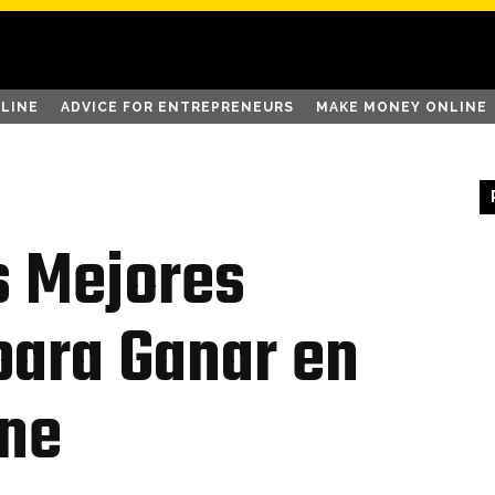
LINE
ADVICE FOR ENTREPRENEURS
MAKE MONEY ONLINE
s Mejores
para Ganar en
ine