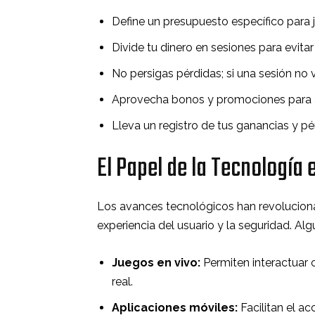
Define un presupuesto específico para 
Divide tu dinero en sesiones para evit
No persigas pérdidas; si una sesión no 
Aprovecha bonos y promociones para a
Lleva un registro de tus ganancias y pé
El Papel de la Tecnología 
Los avances tecnológicos han revolucionad
experiencia del usuario y la seguridad. A
Juegos en vivo:
Permiten interactuar 
real.
Aplicaciones móviles:
Facilitan el a