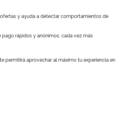
 ofertas y ayuda a detectar comportamientos de
 pago rápidos y anónimos, cada vez más
te permitirá aprovechar al máximo tu experiencia en
Twitter
Pinterest
WhatsApp