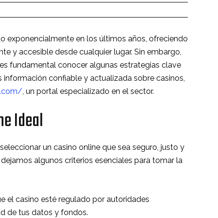
ido exponencialmente en los últimos años, ofreciendo
te y accesible desde cualquier lugar. Sin embargo,
, es fundamental conocer algunas estrategias clave
s información confiable y actualizada sobre casinos,
s.com/
, un portal especializado en el sector.
ne Ideal
seleccionar un casino online que sea seguro, justo y
dejamos algunos criterios esenciales para tomar la
ue el casino esté regulado por autoridades
ad de tus datos y fondos.