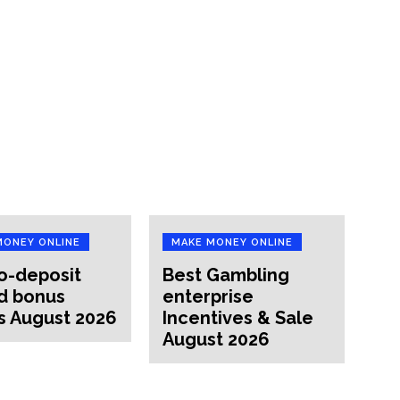
MONEY ONLINE
MAKE MONEY ONLINE
o-deposit
Best Gambling
d bonus
enterprise
 August 2026
Incentives & Sale
August 2026