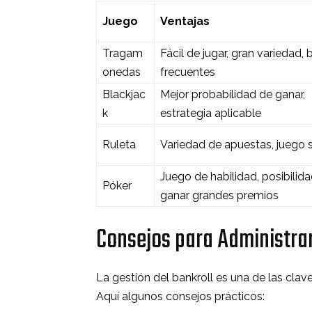
Juego
Ventajas
Tragam
Fácil de jugar, gran variedad,
onedas
frecuentes
Blackjac
Mejor probabilidad de ganar,
k
estrategia aplicable
Ruleta
Variedad de apuestas, juego s
Juego de habilidad, posibilid
Póker
ganar grandes premios
Consejos para Administrar
La gestión del bankroll es una de las claves
Aquí algunos consejos prácticos: