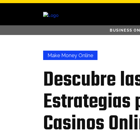
BUSINESS ON
Make Money Online
Descubre la
Estrategias 
Casinos Onl