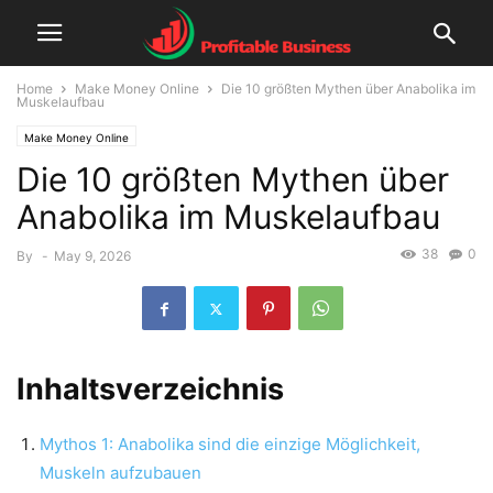
Home
Make Money Online
Die 10 größten Mythen über Anabolika im
Muskelaufbau
Make Money Online
Die 10 größten Mythen über
Anabolika im Muskelaufbau
38
0
By
-
May 9, 2026
Inhaltsverzeichnis
Mythos 1: Anabolika sind die einzige Möglichkeit,
Muskeln aufzubauen