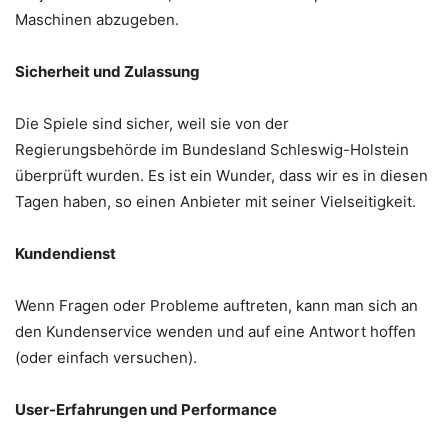
Maschinen abzugeben.
Sicherheit und Zulassung
Die Spiele sind sicher, weil sie von der
Regierungsbehörde im Bundesland Schleswig-Holstein
überprüft wurden. Es ist ein Wunder, dass wir es in diesen
Tagen haben, so einen Anbieter mit seiner Vielseitigkeit.
Kundendienst
Wenn Fragen oder Probleme auftreten, kann man sich an
den Kundenservice wenden und auf eine Antwort hoffen
(oder einfach versuchen).
User-Erfahrungen und Performance