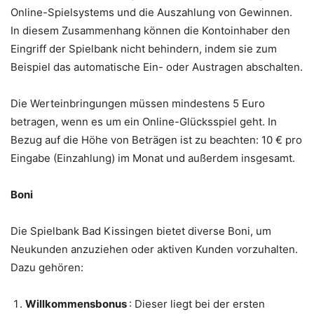
Online-Spielsystems und die Auszahlung von Gewinnen.
In diesem Zusammenhang können die Kontoinhaber den
Eingriff der Spielbank nicht behindern, indem sie zum
Beispiel das automatische Ein- oder Austragen abschalten.
Die Werteinbringungen müssen mindestens 5 Euro
betragen, wenn es um ein Online-Glücksspiel geht. In
Bezug auf die Höhe von Beträgen ist zu beachten: 10 € pro
Eingabe (Einzahlung) im Monat und außerdem insgesamt.
Boni
Die Spielbank Bad Kissingen bietet diverse Boni, um
Neukunden anzuziehen oder aktiven Kunden vorzuhalten.
Dazu gehören:
Willkommensbonus
: Dieser liegt bei der ersten