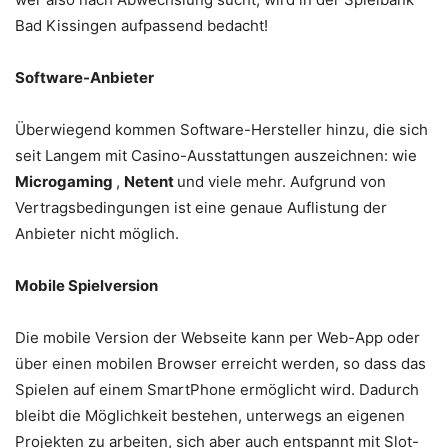
Bad Kissingen aufpassend bedacht!
Software-Anbieter
Überwiegend kommen Software-Hersteller hinzu, die sich
seit Langem mit Casino-Ausstattungen auszeichnen: wie
Microgaming
,
Netent
und viele mehr. Aufgrund von
Vertragsbedingungen ist eine genaue Auflistung der
Anbieter nicht möglich.
Mobile Spielversion
Die mobile Version der Webseite kann per Web-App oder
über einen mobilen Browser erreicht werden, so dass das
Spielen auf einem SmartPhone ermöglicht wird. Dadurch
bleibt die Möglichkeit bestehen, unterwegs an eigenen
Projekten zu arbeiten, sich aber auch entspannt mit Slot-