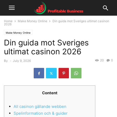
Home
Make Money Online
Din guida mot Sveriges ultimat casinon
2026
Make Money Online
Din guida mot Sveriges
ultimat casinon 2026
20
0
By
-
July 9, 2026
Content
All casinon gällande webben
Spelinformation och & guider