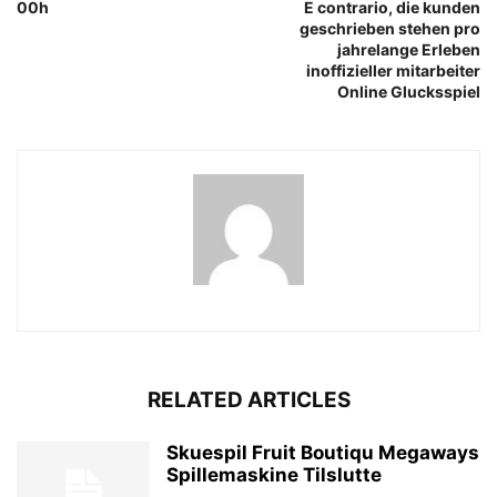
00h
E contrario, die kunden
geschrieben stehen pro
jahrelange Erleben
inoffizieller mitarbeiter
Online Glucksspiel
RELATED ARTICLES
Skuespil Fruit Boutiqu Megaways
Spillemaskine Tilslutte