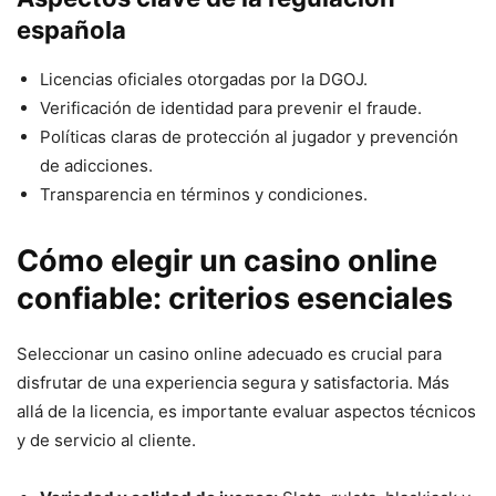
española
Licencias oficiales otorgadas por la DGOJ.
Verificación de identidad para prevenir el fraude.
Políticas claras de protección al jugador y prevención
de adicciones.
Transparencia en términos y condiciones.
Cómo elegir un casino online
confiable: criterios esenciales
Seleccionar un casino online adecuado es crucial para
disfrutar de una experiencia segura y satisfactoria. Más
allá de la licencia, es importante evaluar aspectos técnicos
y de servicio al cliente.