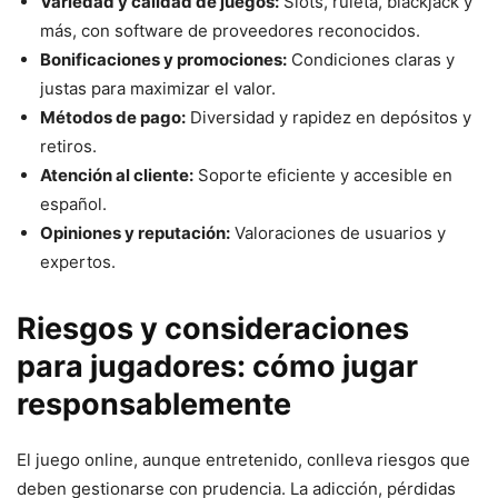
Variedad y calidad de juegos:
Slots, ruleta, blackjack y
más, con software de proveedores reconocidos.
Bonificaciones y promociones:
Condiciones claras y
justas para maximizar el valor.
Métodos de pago:
Diversidad y rapidez en depósitos y
retiros.
Atención al cliente:
Soporte eficiente y accesible en
español.
Opiniones y reputación:
Valoraciones de usuarios y
expertos.
Riesgos y consideraciones
para jugadores: cómo jugar
responsablemente
El juego online, aunque entretenido, conlleva riesgos que
deben gestionarse con prudencia. La adicción, pérdidas