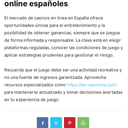
online españoles
El mercado de casinos en línea en España ofrece
oportunidades únicas para el entretenimiento y la
posibilidad de obtener ganancias, siempre que se juegue
de forma informada y responsable. La clave está en elegir
plataformas reguladas, conocer las condiciones de juego y
aplicar estrategias prudentes para gestionar el riesgo.
Recuerda que el juego debe ser una actividad recreativa y
no una fuente de ingresos garantizada. Aprovecha
recursos especializados como
https://es-casinova.com/
para mantenerte actualizado y tomar decisiones acertadas
en tu experiencia de juego.