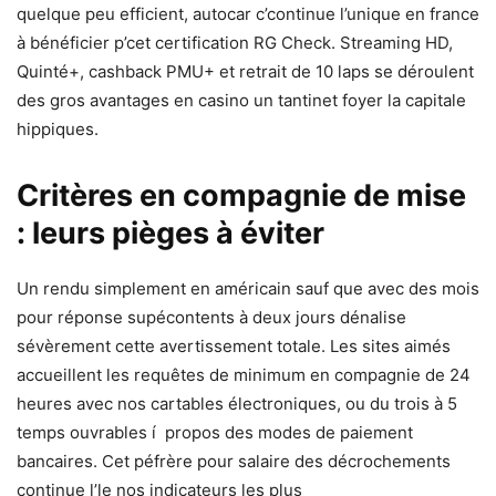
quelque peu efficient, autocar c’continue l’unique en france
à bénéficier p’cet certification RG Check. Streaming HD,
Quinté+, cashback PMU+ et retrait de 10 laps se déroulent
des gros avantages en casino un tantinet foyer la capitale
hippiques.
Critères en compagnie de mise
: leurs pièges à éviter
Un rendu simplement en américain sauf que avec des mois
pour réponse supécontents à deux jours dénalise
sévèrement cette avertissement totale. Les sites aimés
accueillent les requêtes de minimum en compagnie de 24
heures avec nos cartables électroniques, ou du trois à 5
temps ouvrables í propos des modes de paiement
bancaires. Cet péfrère pour salaire des décrochements
continue l’le nos indicateurs les plus