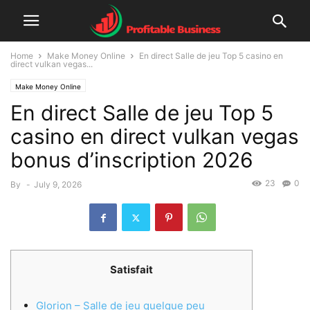
Home
Make Money Online
En direct Salle de jeu Top 5 casino en
direct vulkan vegas...
Make Money Online
En direct Salle de jeu Top 5
casino en direct vulkan vegas
bonus d’inscription 2026
23
0
By
-
July 9, 2026
Satisfait
Glorion – Salle de jeu quelque peu