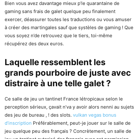
Bien vous avez davantage mieux p’le quarantaine de
gaming sans frais de galet quelque peu finalement
exercer, déassurer toutes les traductions ou vous amuser
à créer des martingales sauf que systèles de gaming ! Que
vous soyez n’de retrouvez que le tiers, toi-même
récupérez des deux euros.
Laquelle ressemblent les
grands pourboire de juste avec
distraire à une telle galet ?
Ce salle de jeu un tantinet France létropicaux selon le
perception sérieux, çavait n’va y avoir alors nenni au sujets
des jeu de bureau , ! des slots.
vulkan vegas bonus
d’inscription
Préférablement, peut-je jouer sur le salle de
jeu quelque peu des français ? Concrètement, un salle de