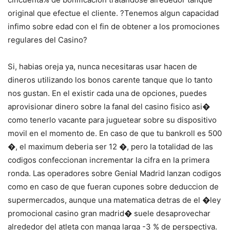
original que efectue el cliente. ?Tenemos algun capacidad
infimo sobre edad con el fin de obtener a los promociones
regulares del Casino?
Si, habias oreja ya, nunca necesitaras usar hacen de
dineros utilizando los bonos carente tanque que lo tanto
nos gustan. En el existir cada una de opciones, puedes
aprovisionar dinero sobre la fanal del casino fisico asi�
como tenerlo vacante para juguetear sobre su dispositivo
movil en el momento de. En caso de que tu bankroll es 500
�, el maximum deberia ser 12 �, pero la totalidad de las
codigos confeccionan incrementar la cifra en la primera
ronda. Las operadores sobre Genial Madrid lanzan codigos
como en caso de que fueran cupones sobre deduccion de
supermercados, aunque una matematica detras de el �ley
promocional casino gran madrid� suele desaprovechar
alrededor del atleta con manga larga -3 % de perspectiva.