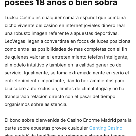
posees 18 anos o bien sobra
Luckia Casino es cualquier camara espanol que combina
bicho viviente del casino en internet joviales dinero real
una robusto imagen referente a apuestas deportivas.
LeoVegas llegan a convertirse en focos de luces posiciona
como entre las posibilidades de mas completas con el fin
de quienes valoran el entretenimiento telefon inteligente,
el modelo intuitivo y tambien en la calidad generico del
servicio. Igualmente, se toma extremadamente en serio el
entretenimiento importante, dando herrammientas para
bici sobre autoexclusion, limites de climatologia y no ha
transpirado relacion directo con el pasar del tiempo
organismos sobre asistencia.
El bono sobre bienvenida de Casino Enorme Madrid para la
parte sobre apuestas provee cualquier
Genting Casino
cincuenta% de bonificacion tratandose alrededor tanque