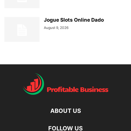
Jogue Slots Online Dado
August 9, 2026
ABOUT US
FOLLOW US