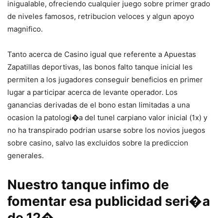
inigualable, ofreciendo cualquier juego sobre primer grado
de niveles famosos, retribucion veloces y algun apoyo
magnifico.
Tanto acerca de Casino igual que referente a Apuestas
Zapatillas deportivas, las bonos falto tanque inicial les
permiten a los jugadores conseguir beneficios en primer
lugar a participar acerca de levante operador. Los
ganancias derivadas de el bono estan limitadas a una
ocasion la patologi�a del tunel carpiano valor inicial (1x) y
no ha transpirado podrian usarse sobre los novios juegos
sobre casino, salvo las excluidos sobre la prediccion
generales.
Nuestro tanque infimo de
fomentar esa publicidad seri�a
de 12�