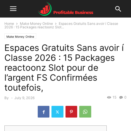
Home
Make Money Online
Espaces Gratuits Sans avoir í Classe
2026 : 15 Packages reactoonz Slot...
Make Money Online
Espaces Gratuits Sans avoir í
Classe 2026 : 15 Packages
reactoonz Slot pour de
l’argent FS Confirmées
toutefois,
15
0
By
-
July 9, 2026