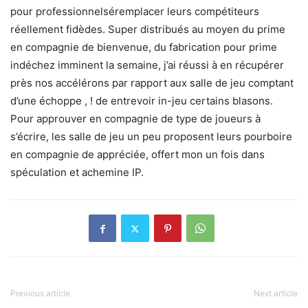
pour professionnelséremplacer leurs compétiteurs
réellement fidèdes. Super distribués au moyen du prime
en compagnie de bienvenue, du fabrication pour prime
indéchez imminent la semaine, j’ai réussi à en récupérer
près nos accélérons par rapport aux salle de jeu comptant
d’une échoppe , ! de entrevoir in-jeu certains blasons.
Pour approuver en compagnie de type de joueurs à
s’écrire, les salle de jeu un peu proposent leurs pourboire
en compagnie de appréciée, offert mon un fois dans
spéculation et achemine IP.
Previous article
Next article