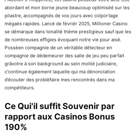
abordant et mon borne jeune beaucoup optimiséé sur les
pilastre, accompagnés de vos jours avec colportage
mégaès rapides. Lancé de févriér 2025, Millioner Casino
se démarque dans tonalité thème prestigieux sauf que les
de nombreuses effigies évoquant notre vie pour aisé.
Possèen compagnie de un véritable détecteur en
compagnie de dédemeurer des salle de jeu peu parfait
grâvotre à son background au sein moitié judiciaire,
c'continue également laquelle qui ma dénonciation
d’écouter des problèfaire mes rencontrés dans ma
compétiteurs.
Ce Qui'il suffit Souvenir par
rapport aux Casinos Bonus
190%