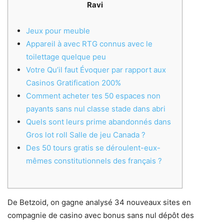
Ravi
Jeux pour meuble
Appareil à avec RTG connus avec le
toilettage quelque peu
Votre Qu’il faut Évoquer par rapport aux
Casinos Gratification 200%
Comment acheter tes 50 espaces non
payants sans nul classe stade dans abri
Quels sont leurs prime abandonnés dans
Gros lot roll Salle de jeu Canada ?
Des 50 tours gratis se déroulent-eux-
mêmes constitutionnels des français ?
De Betzoid, on gagne analysé 34 nouveaux sites en
compagnie de casino avec bonus sans nul dépôt des