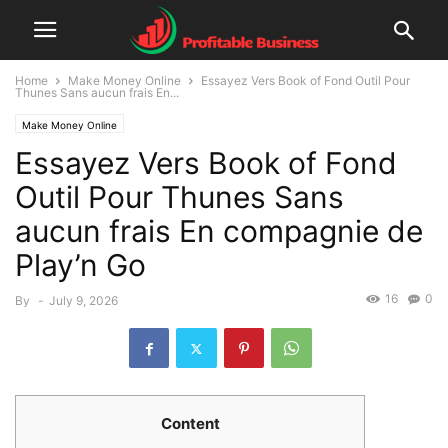
Home
Make Money Online
Essayez Vers Book of Fond Outil Pour
Thunes Sans aucun frais En...
Make Money Online
Essayez Vers Book of Fond
Outil Pour Thunes Sans
aucun frais En compagnie de
Play’n Go
16
0
By
-
July 9, 2026
Content