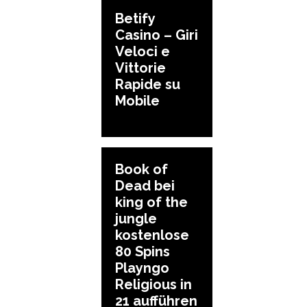
Betify
Casino – Giri
Veloci e
Vittorie
Rapide su
Mobile
Book of
Dead bei
king of the
jungle
kostenlose
80 Spins
Playngo
Religious in
21 aufführen