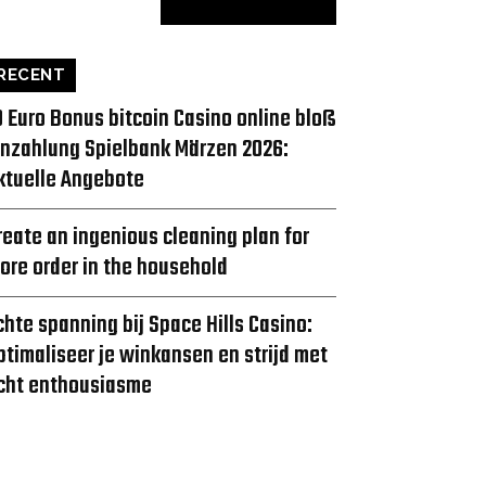
RECENT
0 Euro Bonus bitcoin Casino online bloß
inzahlung Spielbank Märzen 2026:
ktuelle Angebote
reate an ingenious cleaning plan for
ore order in the household
chte spanning bij Space Hills Casino:
ptimaliseer je winkansen en strijd met
cht enthousiasme