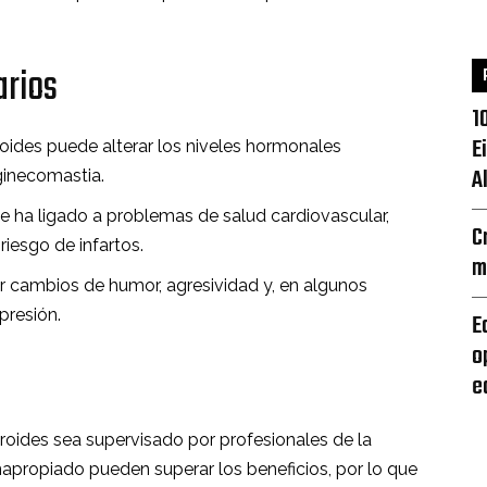
arios
1
E
oides puede alterar los niveles hormonales
A
ginecomastia.
e ha ligado a problemas de salud cardiovascular,
C
iesgo de infartos.
m
 cambios de humor, agresividad y, en algunos
presión.
E
o
e
roides sea supervisado por profesionales de la
napropiado pueden superar los beneficios, por lo que