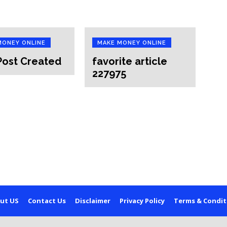
MONEY ONLINE
MAKE MONEY ONLINE
Post Created
favorite article
227975
ut US
Contact Us
Disclaimer
Privacy Policy
Terms & Condit