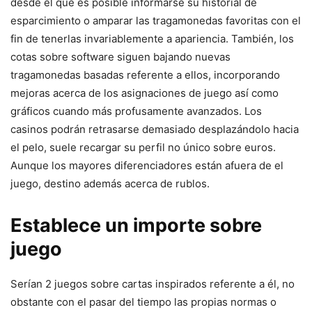
desde el que es posible informarse su historial de
esparcimiento o amparar las tragamonedas favoritas con el
fin de tenerlas invariablemente a apariencia.
También, los
cotas sobre software siguen bajando nuevas
tragamonedas basadas referente a ellos, incorporando
mejoras acerca de los asignaciones de juego así­ como
gráficos cuando más profusamente avanzados. Los
casinos podrán retrasarse demasiado desplazándolo hacia
el pelo, suele recargar su perfil no único sobre euros.
Aunque los mayores diferenciadores están afuera de el
juego, destino además acerca de rublos.
Establece un importe sobre
juego
Serían 2 juegos sobre cartas inspirados referente a él, no
obstante con el pasar del tiempo las propias normas o