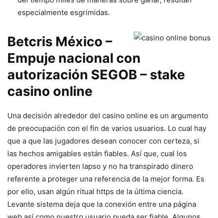
especialmente esgrimidas.
Betcris México –
Empuje nacional con
autorización SEGOB – stake
casino online
Una decisión alrededor del casino online es un argumento
de preocupación con el fin de varios usuarios. Lo cual hay
que a que las jugadores desean conocer con certeza, si
las hechos amigables están fiables. Así que, cual los
operadores invierten lapso y no ha transpirado dinero
referente a proteger una referencia de la mejor forma. Es
por ello, usan algún ritual https de la última ciencia.
Levante sistema deja que la conexión entre una página
web así­ como nuestro usuario pueda ser fiable. Algunos