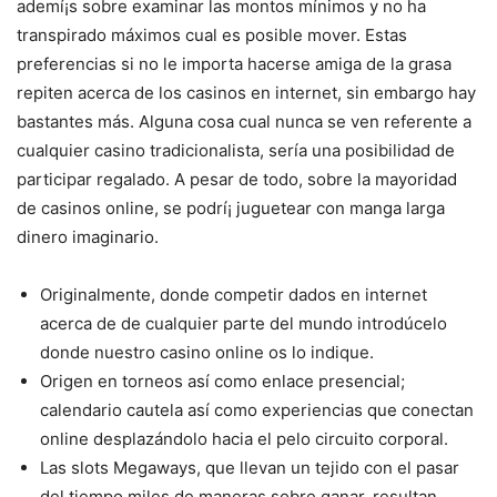
ademí¡s sobre examinar las montos mínimos y no ha
transpirado máximos cual es posible mover. Estas
preferencias si no le importa hacerse amiga de la grasa
repiten acerca de los casinos en internet, sin embargo hay
bastantes más. Alguna cosa cual nunca se ven referente a
cualquier casino tradicionalista, serí­a una posibilidad de
participar regalado. A pesar de todo, sobre la mayoridad
de casinos online, se podrí¡ juguetear con manga larga
dinero imaginario.
Originalmente, donde competir dados en internet
acerca de de cualquier parte del mundo introdúcelo
donde nuestro casino online os lo indique.
Origen en torneos así­ como enlace presencial;
calendario cautela así­ como experiencias que conectan
online desplazándolo hacia el pelo circuito corporal.
Las slots Megaways, que llevan un tejido con el pasar
del tiempo miles de maneras sobre ganar, resultan