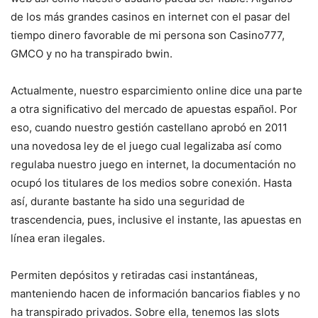
de los más grandes casinos en internet con el pasar del
tiempo dinero favorable de mi persona son Casino777,
GMCO y no ha transpirado bwin.
Actualmente, nuestro esparcimiento online dice una parte
a otra significativo del mercado de apuestas español. Por
eso, cuando nuestro gestión castellano aprobó en 2011
una novedosa ley de el juego cual legalizaba así­ como
regulaba nuestro juego en internet, la documentación no
ocupó los titulares de los medios sobre conexión. Hasta
así, durante bastante ha sido una seguridad de
trascendencia, pues, inclusive el instante, las apuestas en
lí­nea eran ilegales.
Permiten depósitos y retiradas casi instantáneas,
manteniendo hacen de información bancarios fiables y no
ha transpirado privados. Sobre ella, tenemos las slots