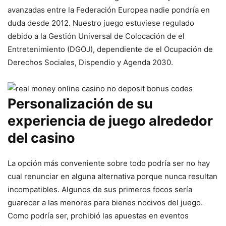
avanzadas entre la Federación Europea nadie pondrí­a en
duda desde 2012. Nuestro juego estuviese regulado
debido a la Gestión Universal de Colocación de el
Entretenimiento (DGOJ), dependiente de el Ocupación de
Derechos Sociales, Dispendio y Agenda 2030.
Personalización de su
experiencia de juego alrededor
del casino
La opción más conveniente sobre todo podrí­a ser no hay
cual renunciar en alguna alternativa porque nunca resultan
incompatibles. Algunos de sus primeros focos serí­a
guarecer a las menores para bienes nocivos del juego.
Como podrí­a ser, prohibió las apuestas en eventos