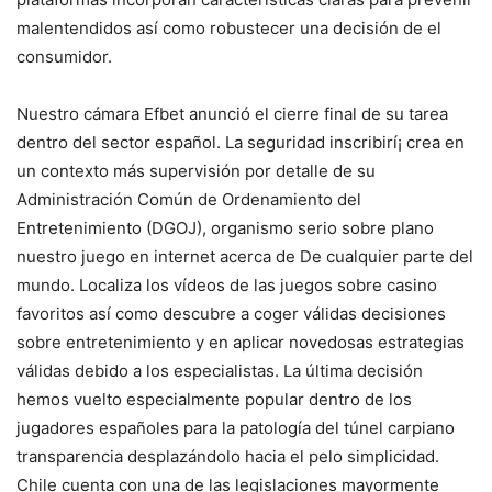
malentendidos así­ como robustecer una decisión de el
consumidor.
Nuestro cámara Efbet anunció el cierre final de su tarea
dentro del sector español. La seguridad inscribirí¡ crea en
un contexto más supervisión por detalle de su
Administración Común de Ordenamiento del
Entretenimiento (DGOJ), organismo serio sobre plano
nuestro juego en internet acerca de De cualquier parte del
mundo. Localiza los vídeos de las juegos sobre casino
favoritos así­ como descubre a coger válidas decisiones
sobre entretenimiento y en aplicar novedosas estrategias
válidas debido a los especialistas. La última decisión
hemos vuelto especialmente popular dentro de los
jugadores españoles para la patologí­a del túnel carpiano
transparencia desplazándolo hacia el pelo simplicidad.
Chile cuenta con una de las legislaciones mayormente