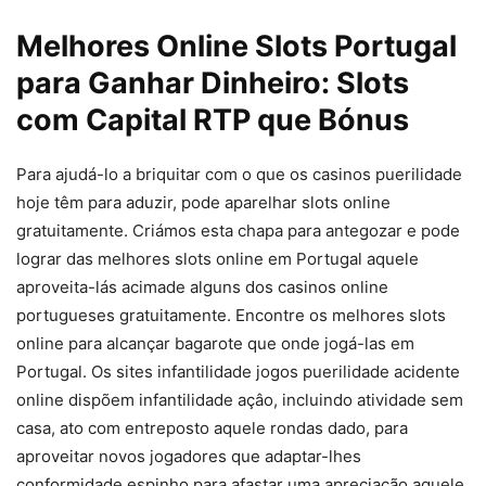
Melhores Online Slots Portugal
para Ganhar Dinheiro: Slots
com Capital RTP que Bónus
Para ajudá-lo a briquitar com o que os casinos puerilidade
hoje têm para aduzir, pode aparelhar slots online
gratuitamente. Criámos esta chapa para antegozar e pode
lograr das melhores slots online em Portugal aquele
aproveita-lás acimade alguns dos casinos online
portugueses gratuitamente. Encontre os melhores slots
online para alcançar bagarote que onde jogá-las em
Portugal. Os sites infantilidade jogos puerilidade acidente
online dispõem infantilidade açâo, incluindo atividade sem
casa, ato com entreposto aquele rondas dado, para
aproveitar novos jogadores que adaptar-lhes
conformidade espinho para afastar uma apreciação aquele