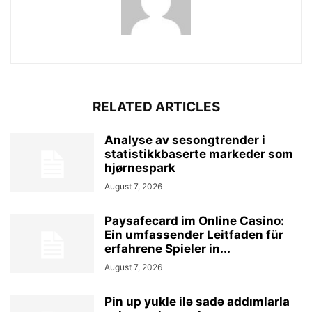
RELATED ARTICLES
Analyse av sesongtrender i
statistikkbaserte markeder som
hjørnespark
August 7, 2026
Paysafecard im Online Casino:
Ein umfassender Leitfaden für
erfahrene Spieler in...
August 7, 2026
Pin up yukle ilə sadə addımlarla