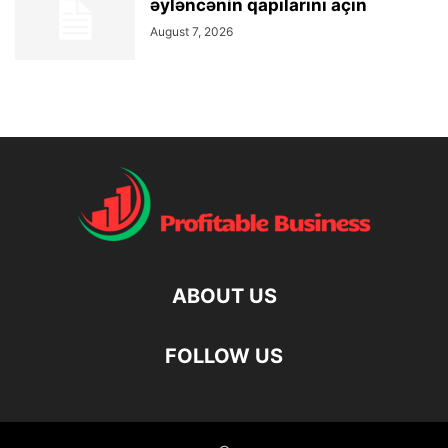
əyləncənin qapılarını açın
August 7, 2026
ABOUT US
FOLLOW US