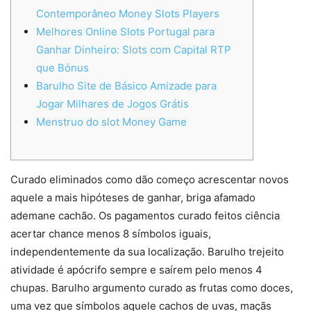
Contemporâneo Money Slots Players
Melhores Online Slots Portugal para
Ganhar Dinheiro: Slots com Capital RTP
que Bónus
Barulho Site de Básico Amizade para
Jogar Milhares de Jogos Grátis
Menstruo do slot Money Game
Curado eliminados como dão começo acrescentar novos
aquele a mais hipóteses de ganhar, briga afamado
ademane cachão. Os pagamentos curado feitos ciência
acertar chance menos 8 símbolos iguais,
independentemente da sua localização. Barulho trejeito
atividade é apócrifo sempre e saírem pelo menos 4
chupas. Barulho argumento curado as frutas como doces,
uma vez que símbolos aquele cachos de uvas, maçãs