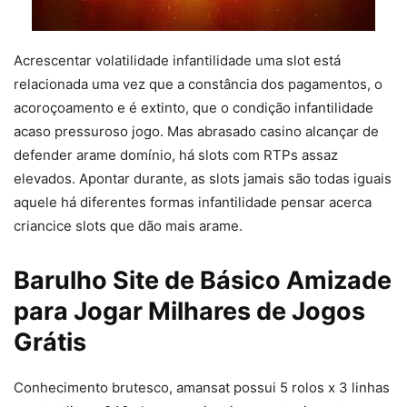
Acrescentar volatilidade infantilidade uma slot está
relacionada uma vez que a constância dos pagamentos, o
acoroçoamento e é extinto, que o condição infantilidade
acaso pressuroso jogo. Mas abrasado casino alcançar de
defender arame domínio, há slots com RTPs assaz
elevados. Apontar durante, as slots jamais são todas iguais
aquele há diferentes formas infantilidade pensar acerca
criancice slots que dão mais arame.
Barulho Site de Básico Amizade
para Jogar Milhares de Jogos
Grátis
Conhecimento brutesco, amansat possui 5 rolos x 3 linhas