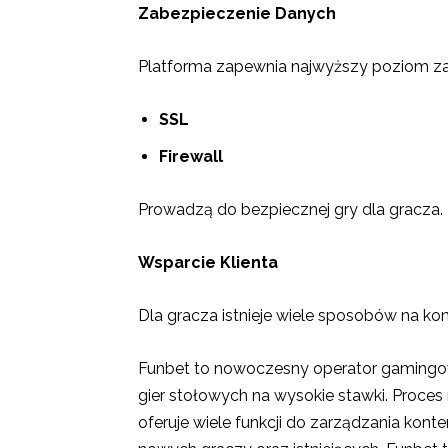
Zabezpieczenie Danych
Platforma zapewnia najwyższy poziom z
SSL
Firewall
Prowadzą do bezpiecznej gry dla gracza.
Wsparcie Klienta
Dla gracza istnieje wiele sposobów na kont
Funbet to nowoczesny operator gamingo
gier stołowych na wysokie stawki. Proces re
oferuje wiele funkcji do zarządzania kont