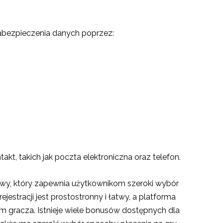
abezpieczenia danych poprzez:
akt, takich jak poczta elektroniczna oraz telefon.
wy, który zapewnia użytkownikom szeroki wybór
jestracji jest prostostronny i łatwy, a platforma
em gracza. Istnieje wiele bonusów dostępnych dla