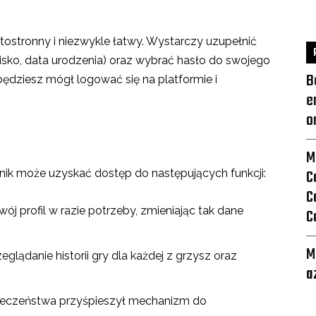
ostostronny i niezwykle łatwy. Wystarczy uzupełnić
sko, data urodzenia) oraz wybrać hasło do swojego
B
będziesz mógł logować się na platformie i
e
o
M
C
nik może uzyskać dostęp do następujących funkcji:
C
j profil w razie potrzeby, zmieniając tak dane
C
M
eglądanie historii gry dla każdej z grzysz oraz
a
pieczeństwa przyśpieszył mechanizm do