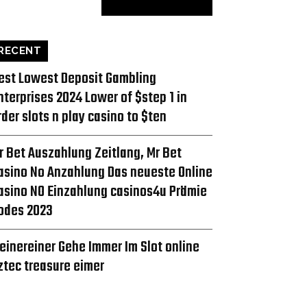
RECENT
est Lowest Deposit Gambling
nterprises 2024 Lower of $step 1 in
rder slots n play casino to $ten
r Bet Auszahlung Zeitlang, Mr Bet
asino No Anzahlung Das neueste Online
asino NO Einzahlung casinos4u Prämie
odes 2023
einereiner Gehe Immer Im Slot online
ztec treasure eimer