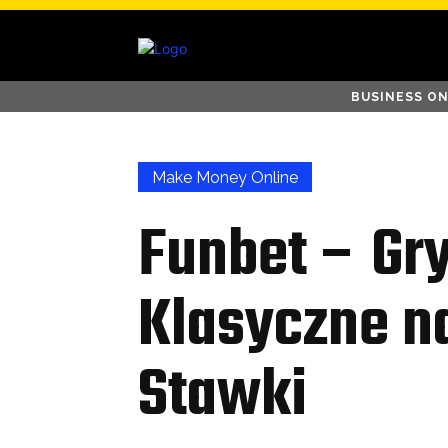
BUSINESS ON
Make Money Online
Funbet – Gr
Klasyczne n
Stawki