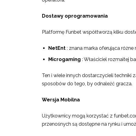
Dostawy oprogramowania
Platformę Funbet współtworzą kilku dostęp
NetEnt
: znana marka oferująca różne 
Microgaming
: Właściciel rozmaitej 
Ten i wiele innych dostarczycieli techniki
sposobów do tego, by odnaleźć gracza.
Wersja Mobilna
Użytkownicy mogą korzystać z funbet.com
przenośnych są dostępne na rynku i umożl