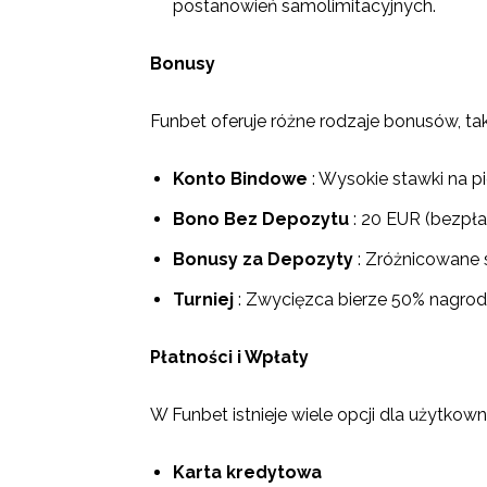
postanowień samolimitacyjnych.
Bonusy
Funbet oferuje różne rodzaje bonusów, taki
Konto Bindowe
: Wysokie stawki na 
Bono Bez Depozytu
: 20 EUR (bezpła
Bonusy za Depozyty
: Zróżnicowane 
Turniej
: Zwycięzca bierze 50% nagrod
Płatności i Wpłaty
W Funbet istnieje wiele opcji dla użytko
Karta kredytowa