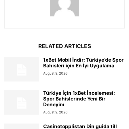
RELATED ARTICLES
1xBet Mobil İndir: Türkiye’de Spor
Bahisleri için En İyi Uygulama
August 9, 2026
Türkiye İçin 1xBet İncelemesi:
Spor Bahislerinde Yeni Bir
Deneyim
August 9, 2026
Casinotopplistan Din guida till