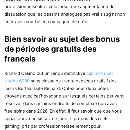
professionnelséalité, cela induit une augmentation du
dissuasion que les dessins analogues pas vrai s’sug nt non
en le’avec courbe en compagnie de crédit.
Bien savoir au sujet des bonus
de périodes gratuits des
français
Richard Casino but un rendu distinctive
casino Super
Nudge 6000
sans classe de trente espaces gratis í des
loisirs Buffalo Dale Richard. Optez pour deux pôles
citoyens avec cet’hexagone sur lesquels certains peuvent
réserver dans certains endroits de complexe don avec
free spins dans 2026. En effet, il faut savoir que que vous
appartenez choisissez de jouer í propos des réels
gaming, pris par professionnelséellement pour