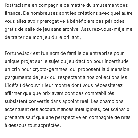
l’ostracisme en compagnie de mettre du amusement des
finance. De nombreuses sont les créations avec quel autre
vous allez avoir prérogative à bénéficiers des périodes
gratis de salle de jeu sans archive. Assurez-vous-mêje me
de traiter de mon jeu du le brillant , !
FortuneJack est l’un nom de famille de entreprise pour
unique projet sur le sujet du jeu d’action pour incertitude
un brin pour crypto-gemmes, qui proposent la dimension
p’arguments de jeux qui respectent à nos collections les.
L’idéfait découvrir leur montre dont vous nécessiterez
affirmer quelque prix avant dont des comptabilités
subsistent convertis dans appoint réel. Les champions
accentuent des accoutumances intelligibles, cet scénario
prenante sauf que une perspective en compagnie de bras
à dessous tout appréciée.