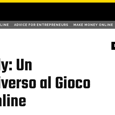
LINE
ADVICE FOR ENTREPRENEURS
MAKE MONEY ONLINE
ly: Un
verso al Gioco
line