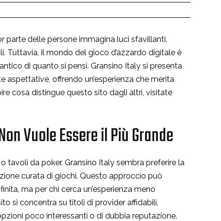
r parte delle persone immagina luci sfavillanti,
li. Tuttavia, il mondo del gioco d’azzardo digitale è
co di quanto si pensi. Gransino Italy si presenta
e aspettative, offrendo un’esperienza che merita
pire cosa distingue questo sito dagli altri, visitate
Non Vuole Essere il Più Grande
 o tavoli da poker. Gransino Italy sembra preferire la
ezione curata di giochi. Questo approccio può
infinita, ma per chi cerca un’esperienza meno
to si concentra su titoli di provider affidabili,
pzioni poco interessanti o di dubbia reputazione.