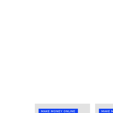
Facebook
Share
MAKE MONEY ONLINE
MAKE 