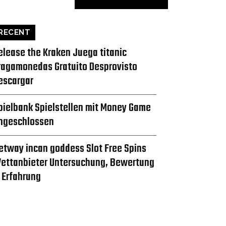
RECENT
elease the Kraken Juega titanic
ragamonedas Gratuito Desprovisto
escargar
pielbank Spielstellen mit Money Game
ngeschlossen
etway incan goddess Slot Free Spins
ettanbieter Untersuchung, Bewertung
 Erfahrung