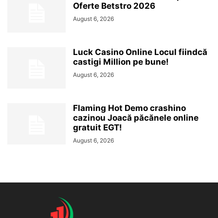
Oferte Betstro 2026
August 6, 2026
Luck Casino Online Locul fiindcă
castigi Million pe bune!
August 6, 2026
Flaming Hot Demo crashino
cazinou Joacă păcănele online
gratuit EGT!
August 6, 2026