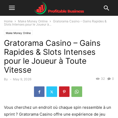
Home
Make Money Online
Gratorama Casino – Gains Rapides &
Slots Intenses pour le Joueur à...
Make Money Online
Gratorama Casino – Gains
Rapides & Slots Intenses
pour le Joueur à Toute
Vitesse
32
0
By
-
May 9, 2026
Vous cherchez un endroit où chaque spin ressemble à un
sprint ? Gratorama Casino offre une expérience de jeu