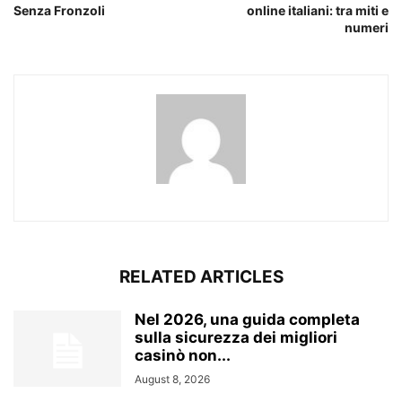
Senza Fronzoli
online italiani: tra miti e
numeri
RELATED ARTICLES
Nel 2026, una guida completa
sulla sicurezza dei migliori
casinò non...
August 8, 2026