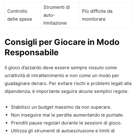
Strumenti di
Controllo
Più difficile da
auto-
delle spese
monitorare
limitazione
Consigli per Giocare in Modo
Responsabile
Il gioco d’azzardo deve essere sempre vissuto come
un’attività di intrattenimento e non come un modo per
guadagnare denaro. Per evitare rischi e problemi legati alla
dipendenza, è importante seguire alcune semplici regole:
Stabilisci un budget massimo da non superare.
Non inseguire mai le perdite aumentando le puntate.
Prenditi pause regolari durante le sessioni di gioco.
Utilizza gli strumenti di autoesclusione e limiti di