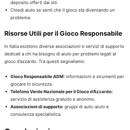
deposito offerti dai siti.
Chiedi aiuto se senti che il gioco sta diventando un
problema.
Risorse Utili per il Gioco Responsabile
In Italia esistono diverse associazioni e servizi di supporto
dedicati a chi ha bisogno di aiuto per problemi legati al
gioco d’azzardo. Tra questi segnaliamo:
Gioco Responsabile ADM:
informazioni e strumenti per
giocare in sicurezza.
Telefono Verde Nazionale per il Gioco d’Azzardo:
servizio di assistenza gratuito e anonimo.
Associazioni di supporto:
gruppi di auto-aiuto e
consulenza specialistica.