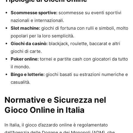
Scommesse sportive:
scommesse su eventi sportivi
nazionali e internazionali.
Slot machine:
giochi di fortuna con rulli e simboli, molto
popolari per la loro semplicità.
Giochi da casinò:
blackjack, roulette, baccarat e altri
giochi di carte.
Poker online:
tornei e partite cash con giocatori da tutto
il mondo.
Bingo e lotterie:
giochi basati su estrazioni numeriche e
casualità.
Normative e Sicurezza nel
Gioco Online in Italia
In Italia, il gioco d’azzardo online è regolamentato
dall’Agenzia delle Dogane e dei Monopoli (ADM), che