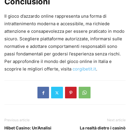
Conclusioni
Il gioco d’azzardo online rappresenta una forma di
intrattenimento moderna e accessibile, ma richiede
attenzione e consapevolezza per essere praticato in modo
sicuro. Scegliere piattaforme autorizzate, informarsi sulle
normative e adottare comportamenti responsabili sono
passi fondamentali per godersi l’esperienza senza rischi.
Per approfondire il mondo del gioco online in Italia e
scoprire le migliori offerte, visita
corgibetit.it
.
Previous article
Next article
Hibet Casino: Un’Analisi
La realtà dietro i casinò