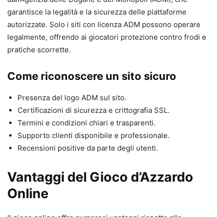
garantisce la legalità e la sicurezza delle piattaforme
autorizzate. Solo i siti con licenza ADM possono operare
legalmente, offrendo ai giocatori protezione contro frodi e
pratiche scorrette.
Come riconoscere un sito sicuro
Presenza del logo ADM sul sito.
Certificazioni di sicurezza e crittografia SSL.
Termini e condizioni chiari e trasparenti.
Supporto clienti disponibile e professionale.
Recensioni positive da parte degli utenti.
Vantaggi del Gioco d’Azzardo
Online