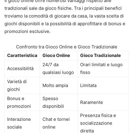
Il gioco online offre numerosi vantaggi rispetto alle
tradizionali sale da gioco fisiche. Tra i principali benefici
troviamo la comodità di giocare da casa, la vasta scelta di
giochi disponibili e la possibilità di approfittare di bonus e
promozioni esclusive.
Confronto tra Gioco Online e Gioco Tradizionale
Caratteristica
Gioco Online
Gioco Tradizionale
24/7 da
Orari limitati e luogo
Accessibilità
qualsiasi luogo
fisso
Varietà di
Molto ampia
Limitata
giochi
Bonus e
Spesso
Raramente
promozioni
disponibili
Presenza fisica e
Interazione
Chat e tornei
socializzazione
sociale
online
diretta