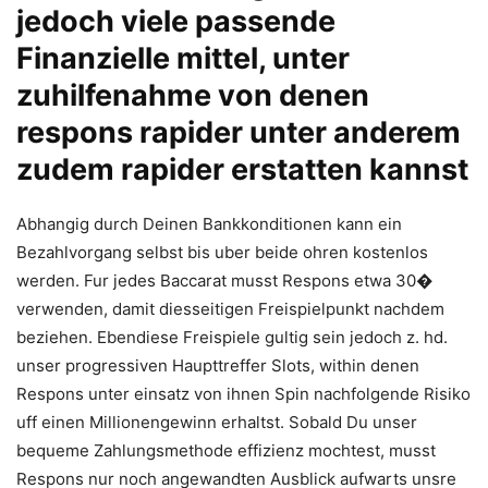
jedoch viele passende
Finanzielle mittel, unter
zuhilfenahme von denen
respons rapider unter anderem
zudem rapider erstatten kannst
Abhangig durch Deinen Bankkonditionen kann ein
Bezahlvorgang selbst bis uber beide ohren kostenlos
werden. Fur jedes Baccarat musst Respons etwa 30�
verwenden, damit diesseitigen Freispielpunkt nachdem
beziehen. Ebendiese Freispiele gultig sein jedoch z. hd.
unser progressiven Haupttreffer Slots, within denen
Respons unter einsatz von ihnen Spin nachfolgende Risiko
uff einen Millionengewinn erhaltst. Sobald Du unser
bequeme Zahlungsmethode effizienz mochtest, musst
Respons nur noch angewandten Ausblick aufwarts unsre