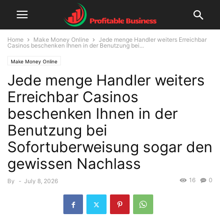
Home
Make Money Online
Jede menge Handler weiters Erreichbar
Casinos beschenken Ihnen in der Benutzung bei...
Make Money Online
Jede menge Handler weiters
Erreichbar Casinos
beschenken Ihnen in der
Benutzung bei
Sofortuberweisung sogar den
gewissen Nachlass
16
0
By
-
July 8, 2026