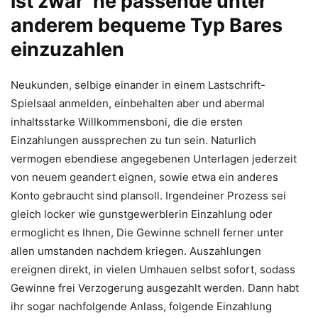
ist zwar ‘ne passende unter
anderem bequeme Typ Bares
einzuzahlen
Neukunden, selbige einander in einem Lastschrift-
Spielsaal anmelden, einbehalten aber und abermal
inhaltsstarke Willkommensboni, die die ersten
Einzahlungen aussprechen zu tun sein. Naturlich
vermogen ebendiese angegebenen Unterlagen jederzeit
von neuem geandert eignen, sowie etwa ein anderes
Konto gebraucht sind plansoll. Irgendeiner Prozess sei
gleich locker wie gunstgewerblerin Einzahlung oder
ermoglicht es Ihnen, Die Gewinne schnell ferner unter
allen umstanden nachdem kriegen. Auszahlungen
ereignen direkt, in vielen Umhauen selbst sofort, sodass
Gewinne frei Verzogerung ausgezahlt werden. Dann habt
ihr sogar nachfolgende Anlass, folgende Einzahlung