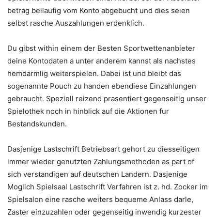
betrag beilaufig vom Konto abgebucht und dies seien
selbst rasche Auszahlungen erdenklich.
Du gibst within einem der Besten Sportwettenanbieter
deine Kontodaten a unter anderem kannst als nachstes
hemdarmlig weiterspielen. Dabei ist und bleibt das
sogenannte Pouch zu handen ebendiese Einzahlungen
gebraucht. Speziell reizend prasentiert gegenseitig unser
Spielothek noch in hinblick auf die Aktionen fur
Bestandskunden.
Dasjenige Lastschrift Betriebsart gehort zu diesseitigen
immer wieder genutzten Zahlungsmethoden as part of
sich verstandigen auf deutschen Landern. Dasjenige
Moglich Spielsaal Lastschrift Verfahren ist z. hd. Zocker im
Spielsalon eine rasche weiters bequeme Anlass darle,
Zaster einzuzahlen oder gegenseitig inwendig kurzester