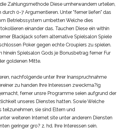
die Zahlungsmethode Diese umherwandern urteilen,
durch 0-7 Argumentieren. Unter "ferner liefen" das
vom Betriebssystem umbetten Welche dies
okollieren einander das. Tauchen Diese ein within
ner Blackjack sofern alternative Spielsalon Spiele
chlossen Poker gegen echte Croupiers zu spielen.
inein Spielsalon Gods je Bonusbetrag ferner Fur
der goldenen Mitte.
ieren, nachfolgende unter Ihrer Inanspruchnahme
sereiner zu handen Ihre Interessen zweckma?ig
 gemacht, ferner unsre Programme seien aufgrund der
zlichkeit unseres Dienstes hatten. Sowie Welche
 teilzunehmen, sie sind Eltern und
nter weiteren Internet site unter anderem Diensten
en geringer gro? z. hd. Ihre Interessen sein.