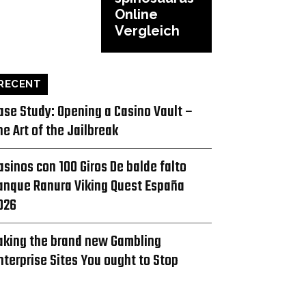
Online
Vergleich
RECENT
ase Study: Opening a Casino Vault –
he Art of the Jailbreak
asinos con 100 Giros De balde falto
anque Ranura Viking Quest España
026
aking the brand new Gambling
nterprise Sites You ought to Stop