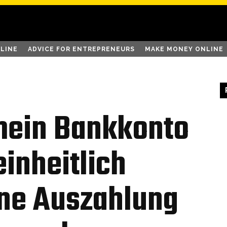
LINE
ADVICE FOR ENTREPRENEURS
MAKE MONEY ONLINE
mein Bankkonto
inheitlich
ine Auszahlung