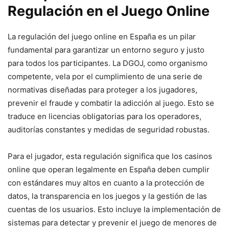
Regulación en el Juego Online
La regulación del juego online en España es un pilar
fundamental para garantizar un entorno seguro y justo
para todos los participantes. La DGOJ, como organismo
competente, vela por el cumplimiento de una serie de
normativas diseñadas para proteger a los jugadores,
prevenir el fraude y combatir la adicción al juego. Esto se
traduce en licencias obligatorias para los operadores,
auditorías constantes y medidas de seguridad robustas.
Para el jugador, esta regulación significa que los casinos
online que operan legalmente en España deben cumplir
con estándares muy altos en cuanto a la protección de
datos, la transparencia en los juegos y la gestión de las
cuentas de los usuarios. Esto incluye la implementación de
sistemas para detectar y prevenir el juego de menores de