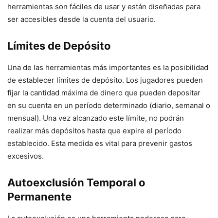
herramientas son fáciles de usar y están diseñadas para
ser accesibles desde la cuenta del usuario.
Límites de Depósito
Una de las herramientas más importantes es la posibilidad
de establecer límites de depósito. Los jugadores pueden
fijar la cantidad máxima de dinero que pueden depositar
en su cuenta en un período determinado (diario, semanal o
mensual). Una vez alcanzado este límite, no podrán
realizar más depósitos hasta que expire el período
establecido. Esta medida es vital para prevenir gastos
excesivos.
Autoexclusión Temporal o
Permanente