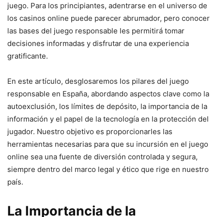
juego. Para los principiantes, adentrarse en el universo de
los casinos online puede parecer abrumador, pero conocer
las bases del juego responsable les permitirá tomar
decisiones informadas y disfrutar de una experiencia
gratificante.
En este artículo, desglosaremos los pilares del juego
responsable en España, abordando aspectos clave como la
autoexclusión, los límites de depósito, la importancia de la
información y el papel de la tecnología en la protección del
jugador. Nuestro objetivo es proporcionarles las
herramientas necesarias para que su incursión en el juego
online sea una fuente de diversión controlada y segura,
siempre dentro del marco legal y ético que rige en nuestro
país.
La Importancia de la