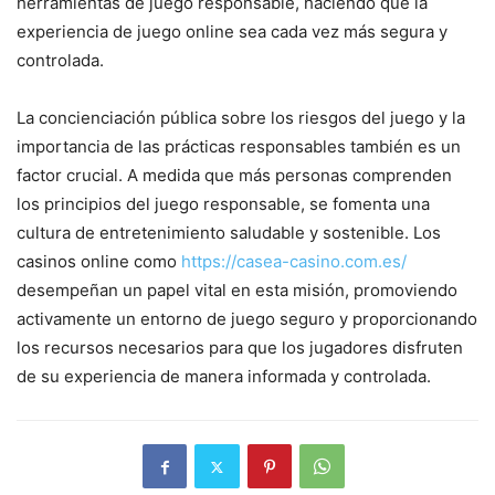
herramientas de juego responsable, haciendo que la
experiencia de juego online sea cada vez más segura y
controlada.
La concienciación pública sobre los riesgos del juego y la
importancia de las prácticas responsables también es un
factor crucial. A medida que más personas comprenden
los principios del juego responsable, se fomenta una
cultura de entretenimiento saludable y sostenible. Los
casinos online como
https://casea-casino.com.es/
desempeñan un papel vital en esta misión, promoviendo
activamente un entorno de juego seguro y proporcionando
los recursos necesarios para que los jugadores disfruten
de su experiencia de manera informada y controlada.