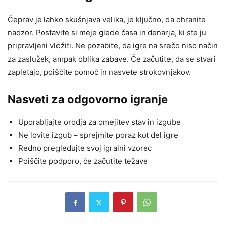
Čeprav je lahko skušnjava velika, je ključno, da ohranite
nadzor. Postavite si meje glede časa in denarja, ki ste ju
pripravljeni vložiti. Ne pozabite, da igre na srečo niso način
za zaslužek, ampak oblika zabave. Če začutite, da se stvari
zapletajo, poiščite pomoč in nasvete strokovnjakov.
Nasveti za odgovorno igranje
Uporabljajte orodja za omejitev stav in izgube
Ne lovite izgub – sprejmite poraz kot del igre
Redno pregledujte svoj igralni vzorec
Poiščite podporo, če začutite težave