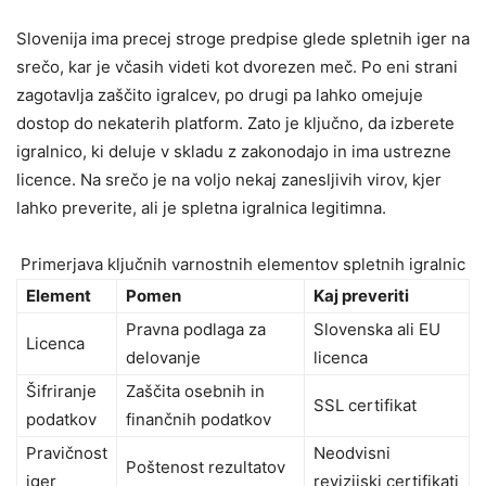
Slovenija ima precej stroge predpise glede spletnih iger na
srečo, kar je včasih videti kot dvorezen meč. Po eni strani
zagotavlja zaščito igralcev, po drugi pa lahko omejuje
dostop do nekaterih platform. Zato je ključno, da izberete
igralnico, ki deluje v skladu z zakonodajo in ima ustrezne
licence. Na srečo je na voljo nekaj zanesljivih virov, kjer
lahko preverite, ali je spletna igralnica legitimna.
Primerjava ključnih varnostnih elementov spletnih igralnic
Element
Pomen
Kaj preveriti
Pravna podlaga za
Slovenska ali EU
Licenca
delovanje
licenca
Šifriranje
Zaščita osebnih in
SSL certifikat
podatkov
finančnih podatkov
Pravičnost
Neodvisni
Poštenost rezultatov
iger
revizijski certifikati