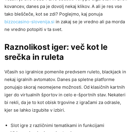
kovancev, danes pa je dovolj nekaj klikov. A ali je res vse
tako bleščeče, kot se zdi? Poglejmo, kaj ponuja
bizzocasino-slovenija.si
in zakaj se je vredno ali pa morda
ne vredno potopiti v ta svet.
Raznolikost iger: več kot le
srečka in ruleta
Včasih so igralnice pomenile predvsem ruleto, blackjack in
nekaj igralnih avtomatov. Danes pa spletne platforme
ponujajo skoraj neomejene možnosti. Od klasičnih kartnih
iger do virtualnih športov in celo e-športnih stav. Nekateri
bi rekli, da je to kot obisk trgovine z igračami za odrasle,
kjer se lahko izgubite v izbiri.
Slot igre z različnimi tematikami in funkcijami