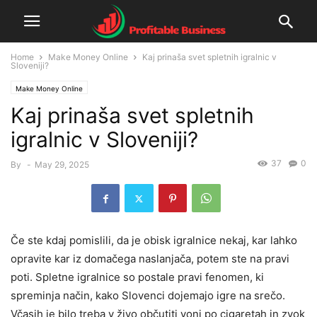
Home
Make Money Online
Kaj prinaša svet spletnih igralnic v
Sloveniji?
Make Money Online
Kaj prinaša svet spletnih
igralnic v Sloveniji?
37
0
By
-
May 29, 2025
Če ste kdaj pomislili, da je obisk igralnice nekaj, kar lahko
opravite kar iz domačega naslanjača, potem ste na pravi
poti. Spletne igralnice so postale pravi fenomen, ki
spreminja način, kako Slovenci dojemajo igre na srečo.
Včasih je bilo treba v živo občutiti vonj po cigaretah in zvok