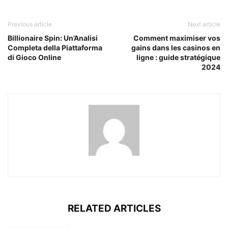
Previous article
Next article
Billionaire Spin: Un’Analisi
Comment maximiser vos
Completa della Piattaforma
gains dans les casinos en
di Gioco Online
ligne : guide stratégique
2024
RELATED ARTICLES