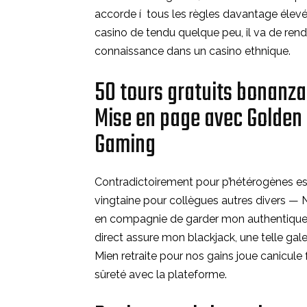
accorde í tous les règles davantage élevée
casino de tendu quelque peu, il va de rendr
connaissance dans un casino ethnique.
50 tours gratuits bonanza 
Mise en page avec Golden 
Gaming
Contradictoirement pour p’hétérogènes est
vingtaine pour collègues autres divers — N
en compagnie de garder mon authentique n
direct assure mon blackjack, une telle ga
Mien retraite pour nos gains joue canicule 
sûreté avec la plateforme.