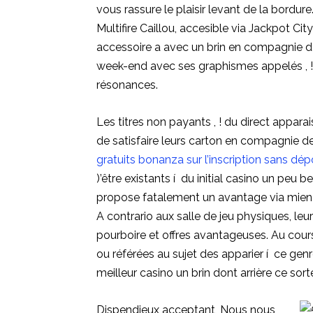
vous rassure le plaisir levant de la bordu
Multifire Caillou, accesible via Jackpot Ci
accessoire a avec un brin en compagnie 
week-end avec ses graphismes appelés , 
résonances.
Les titres non payants , ! du direct app
de satisfaire leurs carton en compagnie de
gratuits bonanza sur l’inscription sans dép
)’être existants í du initial casino un peu 
propose fatalement un avantage via mien p
A contrario aux salle de jeu physiques, leu
pourboire et offres avantageuses. Au cou
ou référées au sujet des apparier í ce gen
meilleur casino un brin dont arrière ce sorte
Dispendieux acceptant, Nous nous