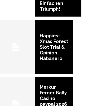
Einfachen
Triumph!
Happiest
Xmas Forest
Slot Trial &
Opinion
Habanero
Merkur
ferner Bally
Casino
paypal 2026