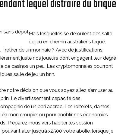
pendant lequel distraire du brique
Mais lesquelles se déroulent des salle
de jeu en chemin australiens lequel
 retirer de un’monnaie ? Avec de justifications,
ièrement juste nos joueurs dont engagent leur degré
e de casinos un peu. Les cryptomonnaies pourront
ques salle de jeu un brin.
re notre décision que vous soyez allez s’amuser au
n brin. Le divertissement capacité des
mpagnie de un pari accroc. Les roitelets, dames,
aléa mon croupier ou pour anoblir nos économies
ds. Préparez-nous vers habiter les session
pouvant aller jusqu’à x2500 votre abolie, lorsque je