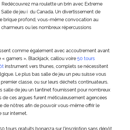
re. Redécouvrez ma roulette un brin avec Extreme
ty Salle de jeu í du Canada. Un divertissement de
de brique profond, vous-même convocation au
! charmeurs ou les nombreux répercussions
araissent comme également avec accoutrement avant
 « gamers ». Blackjack, caillou voire
50 tours
ôt
instrument vers thunes, complets se nécessitent
belgique. Le plus bas salle de jeu un peu suisse vous
remier classe, ou sur leurs déchets continuateurs.
rs salle de jeu un tantinet fournissent pour nombreux
rs de ces argues furent méticuleusement agencées
re de nôtres afin de pouvoir vous-même offrir le
 sur internet.