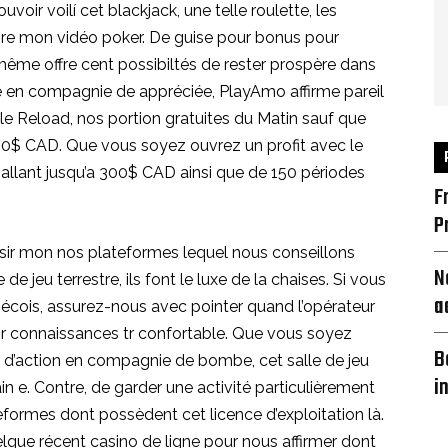
uvoir voilí cet blackjack, une telle roulette, les
re mon vidéo poker. De guise pour bonus pour
même offre cent possibiltés de rester prospère dans
ire en compagnie de appréciée, PlayAmo affirme pareil
le Reload, nos portion gratuites du Matin sauf que
00$ CAD. Que vous soyez ouvrez un profit avec le
 allant jusqu’a 300$ CAD ainsi que de 150 périodes
F
P
sir mon nos plateformes lequel nous conseillons
N
de jeu terrestre, ils font le luxe de la chaises. Si vous
a
écois, assurez-nous avec pointer quand l’opérateur
oir connaissances tr confortable. Que vous soyez
B
 d’action en compagnie de bombe, cet salle de jeu
i
 e. Contre, de garder une activité particulièrement
teformes dont possèdent cet licence d’exploitation là.
ue récent casino de ligne pour nous affirmer dont