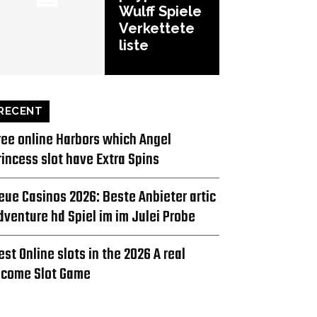
Wulff Spiele
Verkettete
liste
RECENT
ree online Harbors which Angel
rincess slot have Extra Spins
eue Casinos 2026: Beste Anbieter artic
dventure hd Spiel im im Julei Probe
est Online slots in the 2026 A real
ncome Slot Game