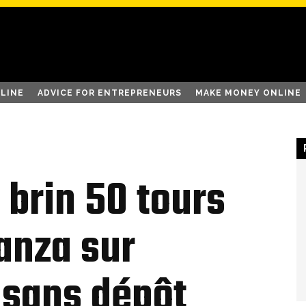
LINE
ADVICE FOR ENTREPRENEURS
MAKE MONEY ONLINE
 brin 50 tours
anza sur
n sans dépôt