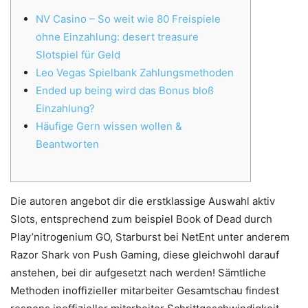
NV Casino – So weit wie 80 Freispiele
ohne Einzahlung: desert treasure
Slotspiel für Geld
Leo Vegas Spielbank Zahlungsmethoden
Ended up being wird das Bonus bloß
Einzahlung?
Häufige Gern wissen wollen &
Beantworten
Die autoren angebot dir die erstklassige Auswahl aktiv
Slots, entsprechend zum beispiel Book of Dead durch
Play’nitrogenium GO, Starburst bei NetEnt unter anderem
Razor Shark von Push Gaming, diese gleichwohl darauf
anstehen, bei dir aufgesetzt nach werden!
Sämtliche
Methoden inoffizieller mitarbeiter Gesamtschau findest