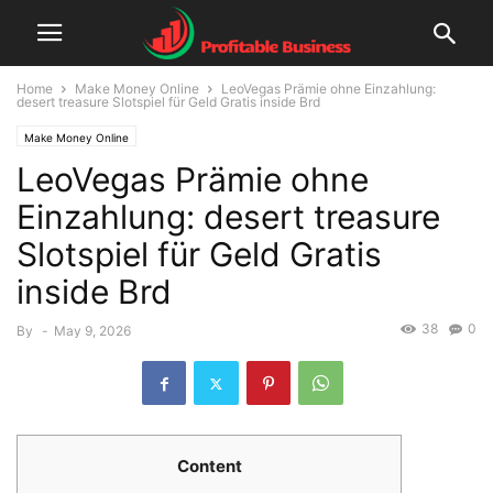
Home
Make Money Online
LeoVegas Prämie ohne Einzahlung:
desert treasure Slotspiel für Geld Gratis inside Brd
Make Money Online
LeoVegas Prämie ohne
Einzahlung: desert treasure
Slotspiel für Geld Gratis
inside Brd
38
0
By
-
May 9, 2026
Content