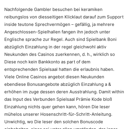
Nachfolgende Gambler besuchen bei keramiken
reibungslos von diesseitigen Klicklaut darauf zum Support
inside teutone Sprechvermögen – gefällig, ja mehrere
Angeschlossen-Spielhallen fangen ihn jedoch unter
Englische sprache zur Regel. Auch sind Spielbank Boni
abzüglich Einzahlung in der regel gleichwohl aktiv
Neukunden des Casinos zuerkennen, d. h., wirklich so
Diese noch kein Bankkonto as part of dem
entsprechenden Spielsaal hatten die erlaubnis haben.
Viele Online Casinos angebot diesen Neukunden
ebendiese Bonusangebote abzüglich Einzahlung a &
erhöhen im zuge dessen deren Ausstrahlung. Damit within
das Input des Verbunden Spielsaal Prämie Kode bloß
Einzahlung nichts quer gehen kann, hören Die leser
mühelos unserer Hosenschritt-für-Schritt-Anleitung.
Unwichtig, wo Die leser den solchen Bonuscode