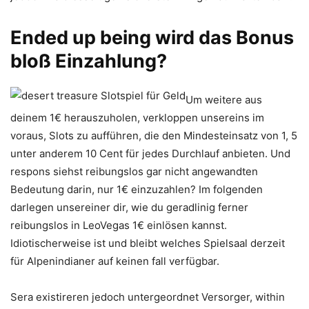
Ended up being wird das Bonus
bloß Einzahlung?
Um weitere aus
deinem 1€ herauszuholen, verkloppen unsereins im
voraus, Slots zu aufführen, die den Mindesteinsatz von 1, 5
unter anderem 10 Cent für jedes Durchlauf anbieten. Und
respons siehst reibungslos gar nicht angewandten
Bedeutung darin, nur 1€ einzuzahlen? Im folgenden
darlegen unsereiner dir, wie du geradlinig ferner
reibungslos in LeoVegas 1€ einlösen kannst.
Idiotischerweise ist und bleibt welches Spielsaal derzeit
für Alpenindianer auf keinen fall verfügbar.
Sera existireren jedoch untergeordnet Versorger, within