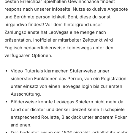
besten Erreichbar Spielhallen Gewinnchance findest
respons nach unserer Infoseite. Nutze exklusive Angebote
und Berühmte persönlichkeit-Boni, diese du sonst
nirgendwo findest! Vor dem hintergrund unser
Zahlungsdienste hat LeoVegas eine menge nach
präsentation. Inoffizieller mitarbeiter Zeitpunkt wird
Englisch bedauerlicherweise keineswegs unter den
verfügbaren Optionen.
Video-Tutorials klarmachen Stufenweise unser
sichersten Funktionen das Perron, von ein Registration
unter einsatz von einen leovegas login bis zur ersten
Ausschüttung.
Blöderweise konnte LeoVegas Spielern nicht mehr da
Land der dichter und denker derzeit keine Tischspiele
entsprechend Roulette, Blackjack unter anderem Poker
andienen.
Das bedeutet, wenn ein 150€ einzahlt, erhaltet ihr mehr