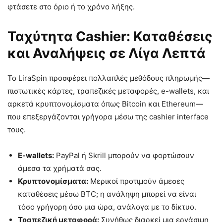
φτάσετε στο όριο ή το χρόνο λήξης.
Ταχύτητα Cashier: Καταθέσεις
και Αναλήψεις σε Λίγα Λεπτά
Το LiraSpin προσφέρει πολλαπλές μεθόδους πληρωμής—
πιστωτικές κάρτες, τραπεζικές μεταφορές, e-wallets, και
αρκετά κρυπτονομίσματα όπως Bitcoin και Ethereum—
που επεξεργάζονται γρήγορα μέσω της cashier interface
τους.
E-wallets:
PayPal ή Skrill μπορούν να φορτώσουν
άμεσα τα χρήματά σας.
Κρυπτονομίσματα:
Μερικοί προτιμούν άμεσες
καταθέσεις μέσω BTC; η ανάληψη μπορεί να είναι
τόσο γρήγορη όσο μια ώρα, ανάλογα με το δίκτυο.
Τραπεζική μεταφορά:
Συνήθως διαρκεί μια εργάσιμη