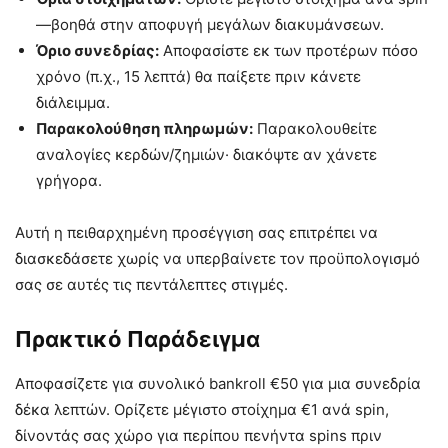
—βοηθά στην αποφυγή μεγάλων διακυμάνσεων.
Όριο συνεδρίας:
Αποφασίστε εκ των προτέρων πόσο
χρόνο (π.χ., 15 λεπτά) θα παίξετε πριν κάνετε
διάλειμμα.
Παρακολούθηση πληρωμών:
Παρακολουθείτε
αναλογίες κερδών/ζημιών· διακόψτε αν χάνετε
γρήγορα.
Αυτή η πειθαρχημένη προσέγγιση σας επιτρέπει να
διασκεδάσετε χωρίς να υπερβαίνετε τον προϋπολογισμό
σας σε αυτές τις πεντάλεπτες στιγμές.
Πρακτικό Παράδειγμα
Αποφασίζετε για συνολικό bankroll €50 για μια συνεδρία
δέκα λεπτών. Ορίζετε μέγιστο στοίχημα €1 ανά spin,
δίνοντάς σας χώρο για περίπου πενήντα spins πριν