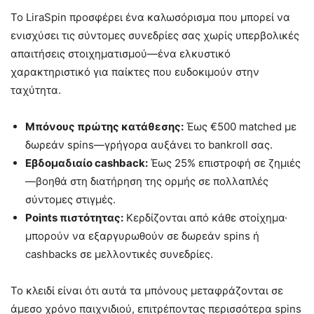
Το LiraSpin προσφέρει ένα καλωσόρισμα που μπορεί να
ενισχύσει τις σύντομες συνεδρίες σας χωρίς υπερβολικές
απαιτήσεις στοιχηματισμού—ένα ελκυστικό
χαρακτηριστικό για παίκτες που ευδοκιμούν στην
ταχύτητα.
Μπόνους πρώτης κατάθεσης:
Έως €500 matched με
δωρεάν spins—γρήγορα αυξάνει το bankroll σας.
Εβδομαδιαίο cashback:
Έως 25% επιστροφή σε ζημιές
—βοηθά στη διατήρηση της ορμής σε πολλαπλές
σύντομες στιγμές.
Points πιστότητας:
Κερδίζονται από κάθε στοίχημα·
μπορούν να εξαργυρωθούν σε δωρεάν spins ή
cashbacks σε μελλοντικές συνεδρίες.
Το κλειδί είναι ότι αυτά τα μπόνους μεταφράζονται σε
άμεσο χρόνο παιχνιδιού, επιτρέποντας περισσότερα spins