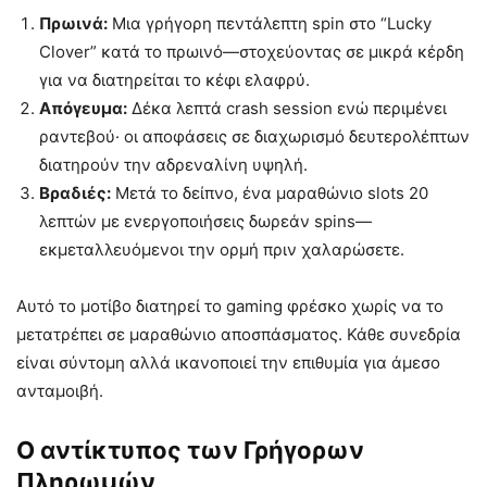
Πρωινά:
Μια γρήγορη πεντάλεπτη spin στο “Lucky
Clover” κατά το πρωινό—στοχεύοντας σε μικρά κέρδη
για να διατηρείται το κέφι ελαφρύ.
Απόγευμα:
Δέκα λεπτά crash session ενώ περιμένει
ραντεβού· οι αποφάσεις σε διαχωρισμό δευτερολέπτων
διατηρούν την αδρεναλίνη υψηλή.
Βραδιές:
Μετά το δείπνο, ένα μαραθώνιο slots 20
λεπτών με ενεργοποιήσεις δωρεάν spins—
εκμεταλλευόμενοι την ορμή πριν χαλαρώσετε.
Αυτό το μοτίβο διατηρεί το gaming φρέσκο χωρίς να το
μετατρέπει σε μαραθώνιο αποσπάσματος. Κάθε συνεδρία
είναι σύντομη αλλά ικανοποιεί την επιθυμία για άμεσο
ανταμοιβή.
Ο αντίκτυπος των Γρήγορων
Πληρωμών