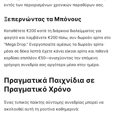
εντός των περιορισμένων χρονικών παραθύρων σας.
Ξεπερνώντας τα Μπόνους
Καταθέτετε €200 κατά τη διάρκεια διαλείμματος για
φαγητό και λαμβάνετε €200 πίσω, συν δωρεάν spins στο
“Mega Drop.” Ενεργοποιείτε αμέσως τα δωρεάν spins·
μέσα σε δέκα λεπτά έχετε κάνει είκοσι spins και πιθανά
κερδίσει επιπλέον €50—ενισχύοντας την επόμενη
γρήγορη συνεδρία σας αργότερα μέσα στην ημέρα.
Πραγματικά Παιχνίδια σε
Πραγματικό Χρόνο
Ένας τυπικός παίκτης σύντομης συνεδρίας μπορεί να
ακολουθεί αυτή τη ρουτίνα καθημερινά: