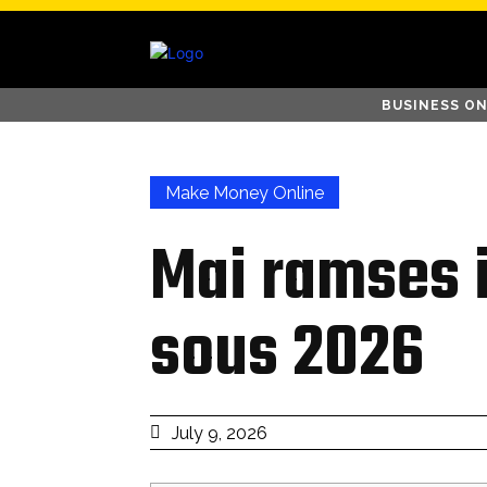
BUSINESS ON
Make Money Online
Mai ramses 
sous 2026
July 9, 2026