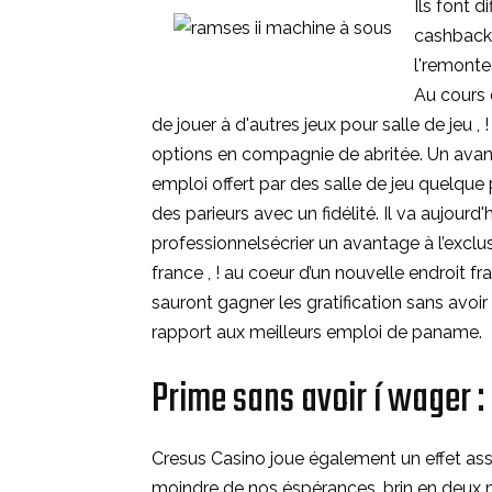
Ils font 
cashback
l'remonte
Au cours 
de jouer à d'autres jeux pour salle de jeu ,
options en compagnie de abritée. Un avan
emploi offert par des salle de jeu quelqu
des parieurs avec un fidélité. Il va aujour
professionnelsécrier un avantage à l’exclu
france , ! au coeur d’un nouvelle endroit 
sauront gagner les gratification sans avo
rapport aux meilleurs emploi de paname.
Prime sans avoir í wager :
Cresus Casino joue également un effet ass
moindre de nos éspérances, brin en deux m