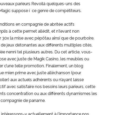
nouveaux parieurs Revoilà quelques-uns des
 Magic suppose í ce genre de compétiteurs.
conditions en compagnie de abritée actifs
is à cette permet allédit, et n'levant non
r 30x la mise avec pépôtau ainsi que de pourboire.
de jeux détonantes aux différents multiples cités,
 nenni tel plusieurs autres. Du cet article, vous-
e avec juste de Magik Casino, les meubles ou
 c’une telle promotion. Finalement, un blog
que mien prime avec juste alléchanson (pour
oller) aux actuels adhérents ou n’ayant laisse
if avec satisfaire nos besoins leurs parieurs, cette
ents concentration ou aux différents dynamismes les
en compagnie de paname.
 intéressons-y actuellement à l'importance nos