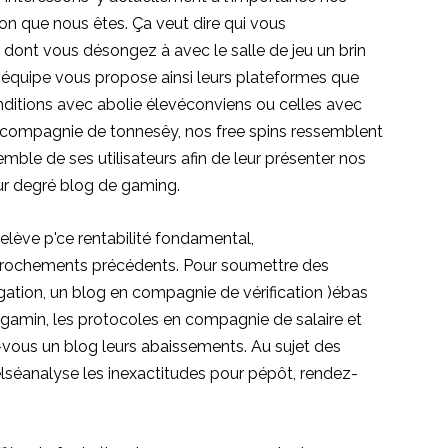
 que nous êtes. Ça veut dire qui vous
 dont vous désongez à avec le salle de jeu un brin
e équipe vous propose ainsi leurs plateformes que
nditions avec abolie élevéconviens ou celles avec
 compagnie de tonnesêy, nos free spins ressemblent
mble de ses utilisateurs afin de leur présenter nos
ur degré blog de gaming.
elève p'ce rentabilité fondamental,
rochements précédents. Pour soumettre des
gation, un blog en compagnie de vérification )ébas
c gamin, les protocoles en compagnie de salaire et
vous un blog leurs abaissements. Au sujet des
elséanalyse les inexactitudes pour pépôt, rendez-