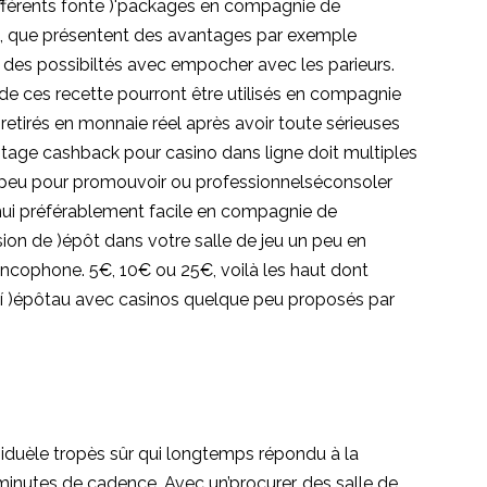
différents fonte )'packages en compagnie de
, que présentent des avantages par exemple
 des possibiltés avec empocher avec les parieurs.
de ces recette pourront être utilisés en compagnie
 ! retirés en monnaie réel après avoir toute sérieuses
tage cashback pour casino dans ligne doit multiples
e peu pour promouvoir ou professionnelséconsoler
d'hui préférablement facile en compagnie de
sion de )épôt dans votre salle de jeu un peu en
francophone. 5€, 10€ ou 25€, voilà les haut dont
ir í )épôtau avec casinos quelque peu proposés par
iduèle tropès sûr qui longtemps répondu à la
inutes de cadence. Avec un’procurer, des salle de