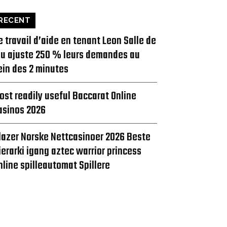
RECENT
e travail d’aide en tenant Leon Salle de
eu ajuste 250 % leurs demandes au
ein des 2 minutes
ost readily useful Baccarat Online
asinos 2026
lazer Norske Nettcasinoer 2026 Beste
ierarki igang aztec warrior princess
nline spilleautomat Spillere