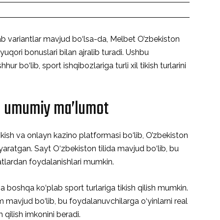
ab variantlar mavjud bo‘lsa-da, Melbet O’zbekiston
 yuqori bonuslari bilan ajralib turadi. Ushbu
bo‘lib, sport ishqibozlariga turli xil tikish turlarini
da umumiy ma’lumot
ikish va onlayn kazino platformasi bo‘lib, O’zbekiston
aratgan. Sayt O‘zbekiston tilida mavjud bo‘lib, bu
matlardan foydalanishlari mumkin.
a boshqa ko‘plab sport turlariga tikish qilish mumkin.
am mavjud bo‘lib, bu foydalanuvchilarga o‘yinlarni real
 qilish imkonini beradi.