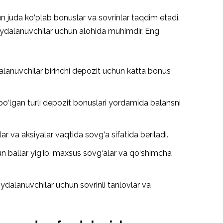
 juda ko‘plab bonuslar va sovrinlar taqdim etadi.
oydalanuvchilar uchun alohida muhimdir. Eng
lanuvchilar birinchi depozit uchun katta bonus
‘lgan turli depozit bonuslari yordamida balansni
r va aksiyalar vaqtida sovg‘a sifatida beriladi.
n ballar yig‘ib, maxsus sovg‘alar va qo‘shimcha
ydalanuvchilar uchun sovrinli tanlovlar va