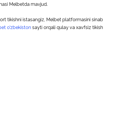
chasi Melbetda mavjud.
rt tikishni istasangiz, Melbet platformasini sinab
et o’zbekiston
sayti orqali qulay va xavfsiz tikish
Twitter
Pinterest
WhatsApp