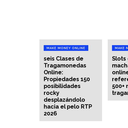
MAKE MONEY ONLINE
MAKE 
seis Clases de
Slots
Tragamonedas
mach
Online:
onlin
Propiedades 150
refer
posibilidades
500+ 
rocky
trag
desplazándolo
hacia el pelo RTP
2026