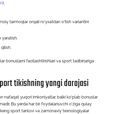
on
).
moiy tarmoqlar orqali ro‘yxatdan o‘tish variantini
 yaratish.
qilish.
r bonuslarni faollashtirishlari va sport tadbirlariga
port tikishning yangi darajasi
n nafaqat yuqori imkoniyatlar, balki ko‘plab bonuslar
ormadir. Bu yerda har bir foydalanuvchi o‘ziga qulay
lar, keng sport tanlovi va zamonaviy texnologiyalar