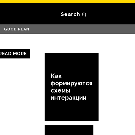
Search
GOOD PLAN
READ MORE
Как
формируются
схемы
интеракции